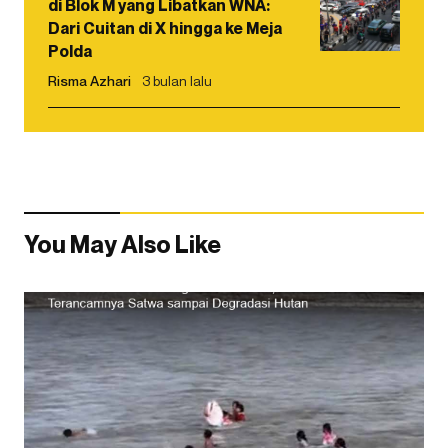
di Blok M yang Libatkan WNA:
Dari Cuitan di X hingga ke Meja
Polda
Risma Azhari
3 bulan lalu
You May Also Like