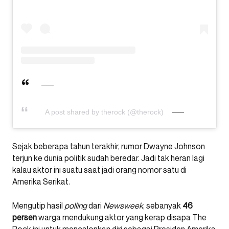
A post shared by therock (@therock)
Sejak beberapa tahun terakhir, rumor Dwayne Johnson
terjun ke dunia politik sudah beredar. Jadi tak heran lagi
kalau aktor ini suatu saat jadi orang nomor satu di
Amerika Serikat.
Mengutip hasil
polling
dari
Newsweek
, sebanyak
46
persen
warga mendukung aktor yang kerap disapa The
Rock ini untuk mencalonkan diri sebagai Presiden Amerika