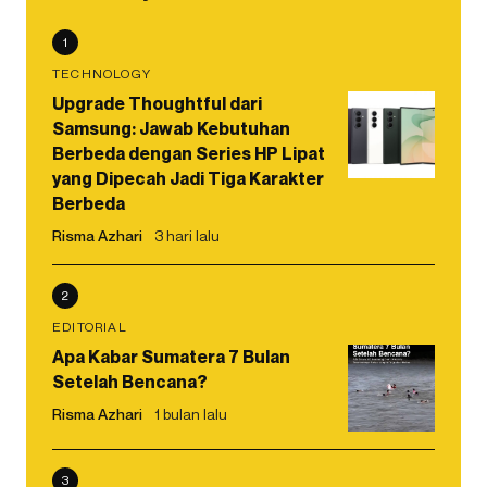
1
TECHNOLOGY
Upgrade Thoughtful dari
Samsung: Jawab Kebutuhan
Berbeda dengan Series HP Lipat
yang Dipecah Jadi Tiga Karakter
Berbeda
Risma Azhari
3 hari lalu
2
EDITORIAL
Apa Kabar Sumatera 7 Bulan
Setelah Bencana?
Risma Azhari
1 bulan lalu
3