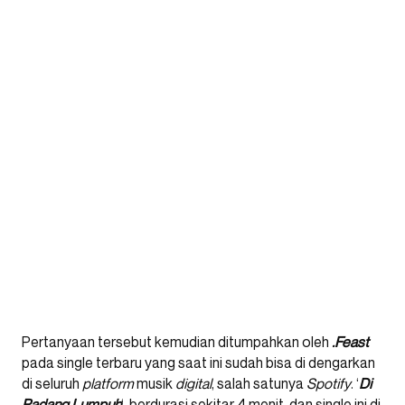
Pertanyaan tersebut kemudian ditumpahkan oleh
.Feast
pada single terbaru yang saat ini sudah bisa di dengarkan
di seluruh
platform
musik
digital
, salah satunya
Spotify
. ‘
Di
Padang Lumpuh
‘, berdurasi sekitar 4 menit, dan single ini di