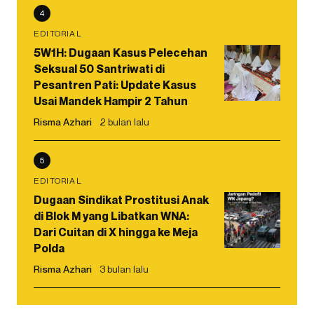
4
EDITORIAL
5W1H: Dugaan Kasus Pelecehan
Seksual 50 Santriwati di
Pesantren Pati: Update Kasus
Usai Mandek Hampir 2 Tahun
Risma Azhari
2 bulan lalu
5
EDITORIAL
Dugaan Sindikat Prostitusi Anak
di Blok M yang Libatkan WNA:
Dari Cuitan di X hingga ke Meja
Polda
Risma Azhari
3 bulan lalu