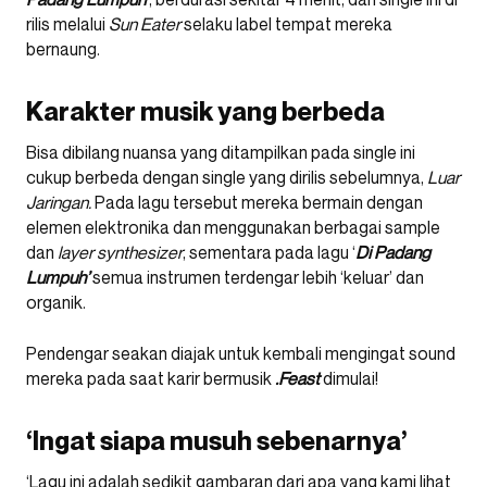
rilis melalui
Sun Eater
selaku label tempat mereka
bernaung.
Karakter musik yang berbeda
Bisa dibilang nuansa yang ditampilkan pada single ini
cukup berbeda dengan single yang dirilis sebelumnya,
Luar
Jaringan.
Pada lagu tersebut mereka bermain dengan
elemen elektronika dan menggunakan berbagai sample
dan
layer synthesizer
, sementara pada lagu ‘
Di Padang
Lumpuh’
semua instrumen terdengar lebih ‘keluar’ dan
organik.
Pendengar seakan diajak untuk kembali mengingat sound
mereka pada saat karir bermusik
.Feast
dimulai!
‘Ingat siapa musuh sebenarnya’
‘Lagu ini adalah sedikit gambaran dari apa yang kami lihat