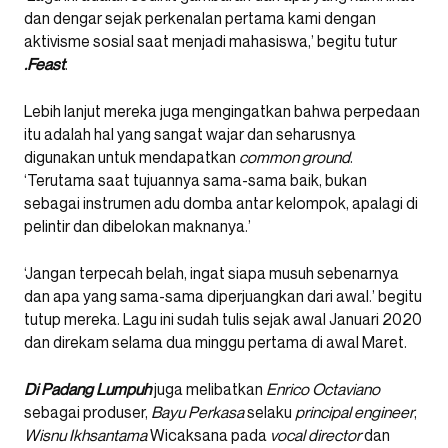
dan dengar sejak perkenalan pertama kami dengan
aktivisme sosial saat menjadi mahasiswa,’ begitu tutur
.Feast
.
Lebih lanjut mereka juga mengingatkan bahwa perpedaan
itu adalah hal yang sangat wajar dan seharusnya
digunakan untuk mendapatkan
common ground
.
‘Terutama saat tujuannya sama-sama baik, bukan
sebagai instrumen adu domba antar kelompok, apalagi di
pelintir dan dibelokan maknanya.’
‘Jangan terpecah belah, ingat siapa musuh sebenarnya
dan apa yang sama-sama diperjuangkan dari awal.’ begitu
tutup mereka. Lagu ini sudah tulis sejak awal Januari 2020
dan direkam selama dua minggu pertama di awal Maret.
Di Padang Lumpuh
juga melibatkan
Enrico
Octaviano
sebagai produser,
Bayu
Perkasa
selaku
principal engineer
,
Wisnu Ikhsantama
Wicaksana pada
vocal director
dan