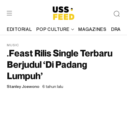
EDITORIAL
POP CULTURE
MAGAZINES
DRAFT
MUSIC
.Feast Rilis Single Terbaru
Berjudul ‘Di Padang
Lumpuh’
Stanley Joewono
6 tahun lalu