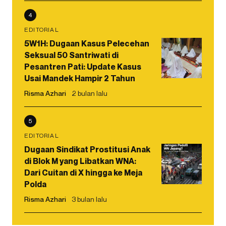
4
EDITORIAL
5W1H: Dugaan Kasus Pelecehan
Seksual 50 Santriwati di
Pesantren Pati: Update Kasus
Usai Mandek Hampir 2 Tahun
Risma Azhari
2 bulan lalu
5
EDITORIAL
Dugaan Sindikat Prostitusi Anak
di Blok M yang Libatkan WNA:
Dari Cuitan di X hingga ke Meja
Polda
Risma Azhari
3 bulan lalu