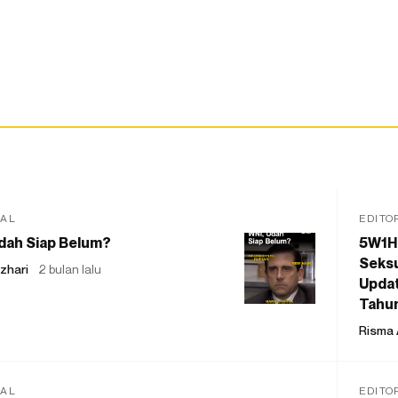
IAL
EDITO
dah Siap Belum?
5W1H
Seksu
zhari
2 bulan lalu
Updat
Tahu
Risma 
IAL
EDITO