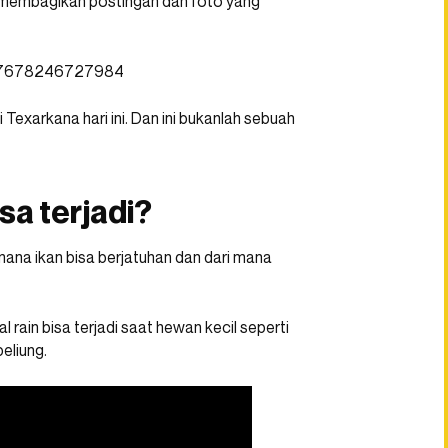
 membagikan postingan dan foto yang
287678246727984
Texarkana hari ini. Dan ini bukanlah sebuah
sa terjadi?
mana ikan bisa berjatuhan dan dari mana
rain bisa terjadi saat hewan kecil seperti
beliung.