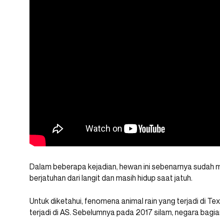
Dalam beberapa kejadian, hewan ini sebenarnya sudah m
berjatuhan dari langit dan masih hidup saat jatuh.
Untuk diketahui, fenomena animal rain yang terjadi di 
terjadi di AS. Sebelumnya pada 2017 silam, negara bagia