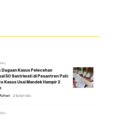
RIAL
: Dugaan Kasus Pelecehan
al 50 Santriwati di Pesantren Pati:
e Kasus Usai Mandek Hampir 2
n
Azhari
2 bulan lalu
RIAL