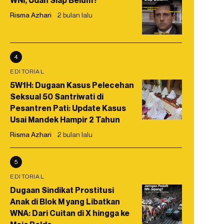
WNI, Udah Siap Belum?
Risma Azhari
2 bulan lalu
4
EDITORIAL
5W1H: Dugaan Kasus Pelecehan
Seksual 50 Santriwati di
Pesantren Pati: Update Kasus
Usai Mandek Hampir 2 Tahun
Risma Azhari
2 bulan lalu
5
EDITORIAL
Dugaan Sindikat Prostitusi
Anak di Blok M yang Libatkan
WNA: Dari Cuitan di X hingga ke