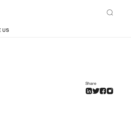
E US
Share