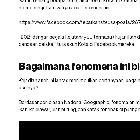
Namun selang berapa lama, akun resmi kota Texarkana
memperingatkan warga soal fenomena ini.
https://www.facebook.com/texarkanatexas/posts/
“2021 dengan segala kejutannya … termasuk hujan ikan di 
candaan belaka,” tulis akun Kota di Facebook mereka.
Bagaimana fenomena ini bi
Kejadian aneh ini lantas menimbulkan pertanyaan, bagai
asalnya?
Berdasar penjelasan National Geographic, fenoma animal 
ikan, kelelawar, ular, burung, dan katak terjebak di puting 