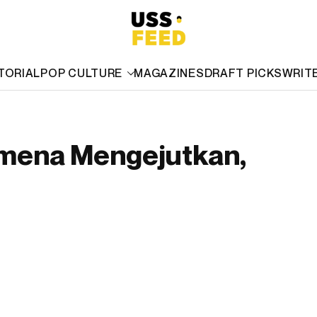
TORIAL
POP CULTURE
MAGAZINES
DRAFT PICKS
WRIT
omena Mengejutkan,