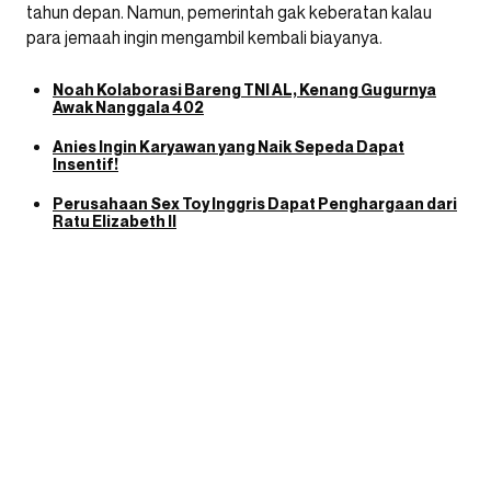
tahun depan. Namun, pemerintah gak keberatan kalau
para jemaah ingin mengambil kembali biayanya.
Noah Kolaborasi Bareng TNI AL, Kenang Gugurnya
Awak Nanggala 402
Anies Ingin Karyawan yang Naik Sepeda Dapat
Insentif!
Perusahaan Sex Toy Inggris Dapat Penghargaan dari
Ratu Elizabeth II