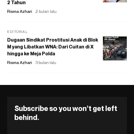
2 Tahun
Risma Azhari
2 bulan lalu
EDITORIAL
Dugaan Sindikat Prostitusi Anak di Blok
M yang Libatkan WNA: Dari Cuitan di X
hingga ke Meja Polda
Risma Azhari
3 bulan lalu
Subscribe so you won’t get left
behind.