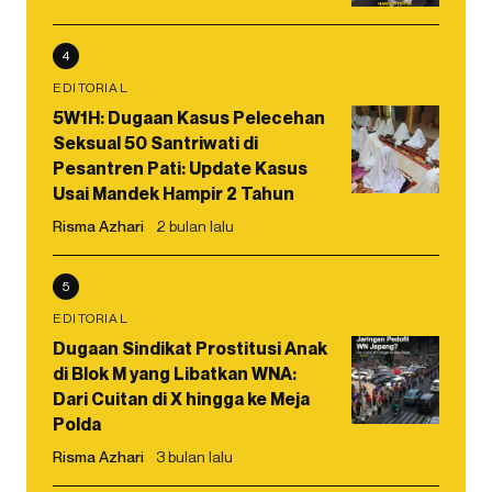
4
EDITORIAL
5W1H: Dugaan Kasus Pelecehan
Seksual 50 Santriwati di
Pesantren Pati: Update Kasus
Usai Mandek Hampir 2 Tahun
Risma Azhari
2 bulan lalu
5
EDITORIAL
Dugaan Sindikat Prostitusi Anak
di Blok M yang Libatkan WNA:
Dari Cuitan di X hingga ke Meja
Polda
Risma Azhari
3 bulan lalu