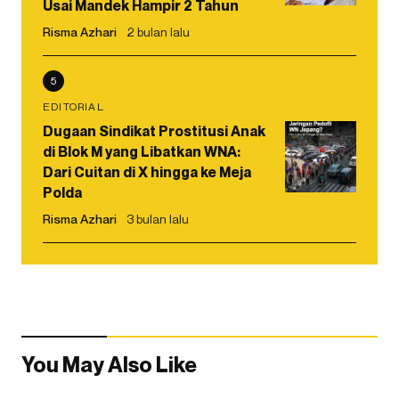
Usai Mandek Hampir 2 Tahun
Risma Azhari
2 bulan lalu
5
EDITORIAL
Dugaan Sindikat Prostitusi Anak
di Blok M yang Libatkan WNA:
Dari Cuitan di X hingga ke Meja
Polda
Risma Azhari
3 bulan lalu
You May Also Like