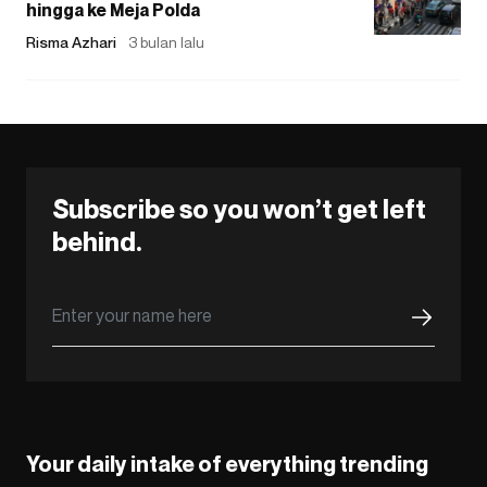
hingga ke Meja Polda
Risma Azhari
3 bulan lalu
Subscribe so you won’t get left
behind.
Your daily intake of everything trending