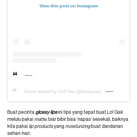
View this post on Instagram
A post shared by USS Her (@herbyuss)
Buat pecinta
glossy lips
ini tips yang tepat buat Lo! Gak
melulu pakai
matte
, biar bibir bisa ‘napas’ sesekali, baiknya
kita pakai
lip products
yang
moisturizing
buat dandanan
sehari-hari.