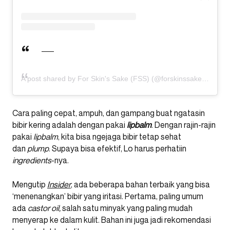
A post shared by For Skin's Sake (FSS) (@forskinssake)
Cara paling cepat, ampuh, dan gampang buat ngatasin
bibir kering adalah dengan pakai
lipbalm
. Dengan rajin-rajin
pakai
lipbalm
, kita bisa ngejaga bibir tetap sehat
dan
plump
. Supaya bisa efektif, Lo harus perhatiin
ingredients
-nya.
Mengutip
Insider
, ada beberapa bahan terbaik yang bisa
‘menenangkan’ bibir yang iritasi. Pertama, paling umum
ada
castor oil,
salah satu minyak yang paling mudah
menyerap ke dalam kulit. Bahan ini juga jadi rekomendasi