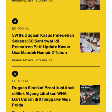
Risma Azhari
2 bulan lalu
4
EDITORIAL
5W1H: Dugaan Kasus Pelecehan
Seksual 50 Santriwati di
Pesantren Pati: Update Kasus
Usai Mandek Hampir 2 Tahun
Risma Azhari
2 bulan lalu
5
EDITORIAL
Dugaan Sindikat Prostitusi Anak
di Blok M yang Libatkan WNA:
Dari Cuitan di X hingga ke Meja
Polda