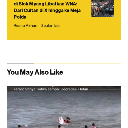
di Blok M yang Libatkan WNA:
Dari Cuitan di X hingga ke Meja
Polda
Risma Azhari
3 bulan lalu
You May Also Like