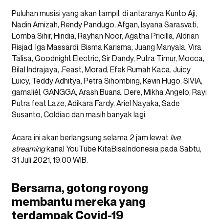
Puluhan musisi yang akan tampil, di antaranya Kunto
Aji,
Nadin Amizah, Rendy Pandugo, Afgan, Isyana Sarasvati,
Lomba Sihir, Hindia, Rayhan Noor, Agatha Pricilla, Aldrian
Risjad, Iga Massardi, Bisma Karisma, Juang Manyala, Vira
Talisa, Goodnight Electric, Sir Dandy, Putra Timur, Mocca,
Bilal Indrajaya, .Feast, Morad, Efek Rumah Kaca, Juicy
Luicy, Teddy Adhitya, Petra Sihombing, Kevin Hugo, SIVIA,
gamaliél, GANGGA, Arash Buana, Dere, Mikha Angelo, Rayi
Putra feat Laze, Adikara Fardy, Ariel Nayaka, Sade
Susanto, Coldiac dan masih banyak lagi.
Acara ini akan berlangsung selama 2 jam lewat
live
streaming
kanal YouTube KitaBisaIndonesia pada Sabtu,
31 Juli 2021, 19.00 WIB.
Bersama, gotong royong
membantu mereka yang
terdampak Covid-19