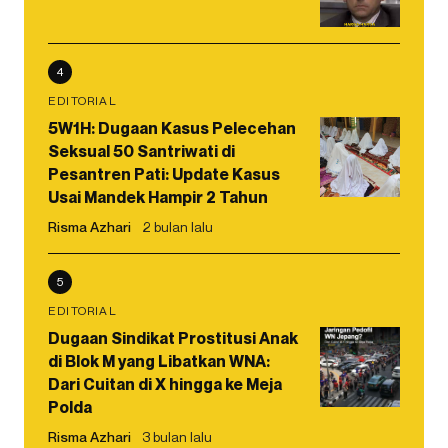
4
EDITORIAL
5W1H: Dugaan Kasus Pelecehan
Seksual 50 Santriwati di
Pesantren Pati: Update Kasus
Usai Mandek Hampir 2 Tahun
Risma Azhari
2 bulan lalu
5
EDITORIAL
Dugaan Sindikat Prostitusi Anak
di Blok M yang Libatkan WNA:
Dari Cuitan di X hingga ke Meja
Polda
Risma Azhari
3 bulan lalu