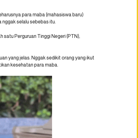
t seharusnya para maba (mahasiswa baru)
 nggak selalu sebebas itu.
lah satu Perguruan Tinggi Negeri (PTN),
an yang jelas. Nggak sedikit orang yang ikut
tikan kesehatan para maba.