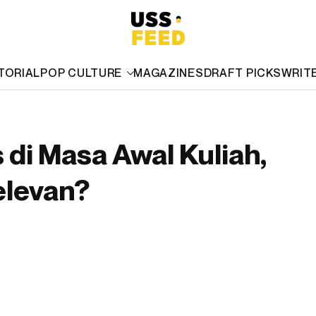
TORIAL
POP CULTURE
MAGAZINES
DRAFT PICKS
WRIT
 di Masa Awal Kuliah,
levan?