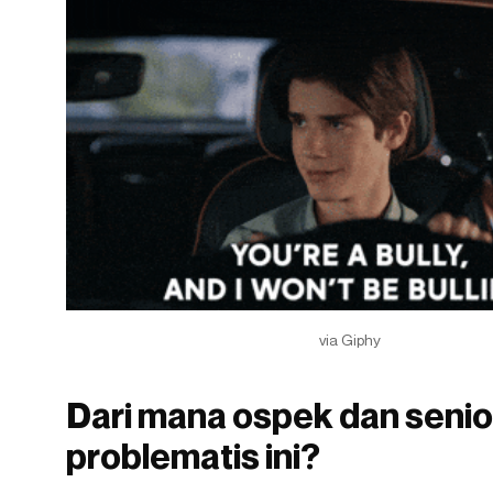
via Giphy
Dari mana ospek dan senio
problematis ini?