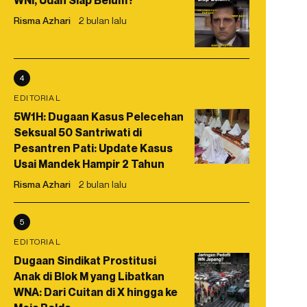
WNI, Udah Siap Belum?
Risma Azhari
2 bulan lalu
4
EDITORIAL
5W1H: Dugaan Kasus Pelecehan
Seksual 50 Santriwati di
Pesantren Pati: Update Kasus
Usai Mandek Hampir 2 Tahun
Risma Azhari
2 bulan lalu
5
EDITORIAL
Dugaan Sindikat Prostitusi
Anak di Blok M yang Libatkan
WNA: Dari Cuitan di X hingga ke