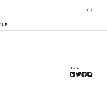
E US
Share