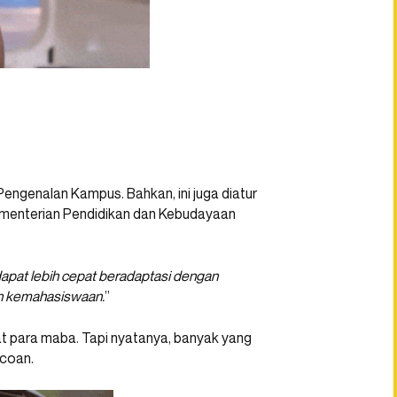
Pengenalan Kampus. Bahkan, ini juga diatur
Kementerian Pendidikan dan Kebudayaan
pat lebih cepat beradaptasi dengan
an kemahasiswaan.
”
at para maba. Tapi nyatanya, banyak yang
ncoan.