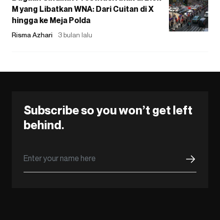
M yang Libatkan WNA: Dari Cuitan di X
hingga ke Meja Polda
Risma Azhari
3 bulan lalu
Subscribe so you won’t get left
behind.