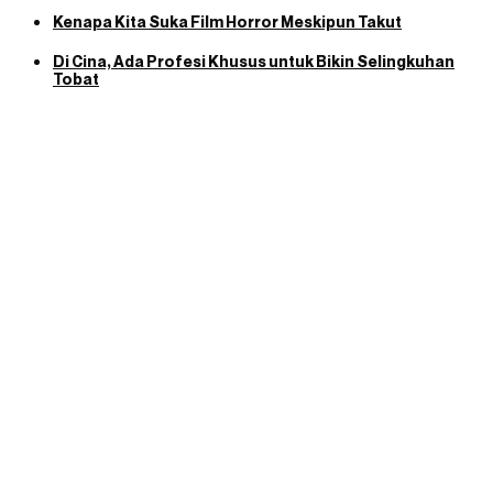
Kenapa Kita Suka Film Horror Meskipun Takut
Di Cina, Ada Profesi Khusus untuk Bikin Selingkuhan
Tobat