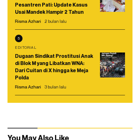
Pesantren Pati: Update Kasus
Usai Mandek Hampir 2 Tahun
Risma Azhari
2 bulan lalu
5
EDITORIAL
Dugaan Sindikat Prostitusi Anak
di Blok M yang Libatkan WNA:
Dari Cuitan di X hingga ke Meja
Polda
Risma Azhari
3 bulan lalu
You May Also Like