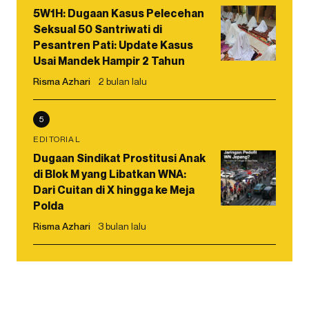
5W1H: Dugaan Kasus Pelecehan
Seksual 50 Santriwati di
Pesantren Pati: Update Kasus
Usai Mandek Hampir 2 Tahun
Risma Azhari
2 bulan lalu
5
EDITORIAL
Dugaan Sindikat Prostitusi Anak
di Blok M yang Libatkan WNA:
Dari Cuitan di X hingga ke Meja
Polda
Risma Azhari
3 bulan lalu