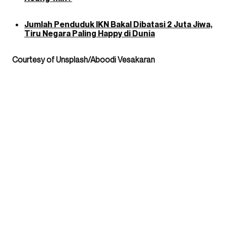
Jumlah Penduduk IKN Bakal Dibatasi 2 Juta Jiwa,
Tiru Negara Paling Happy di Dunia
Courtesy of Unsplash/Aboodi Vesakaran