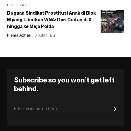
EDITORIAL
Dugaan Sindikat Prostitusi Anak di Blok
M yang Libatkan WNA: Dari Cuitan di X
hingga ke Meja Polda
Risma Azhari
3 bulan lalu
Subscribe so you won’t get left
behind.