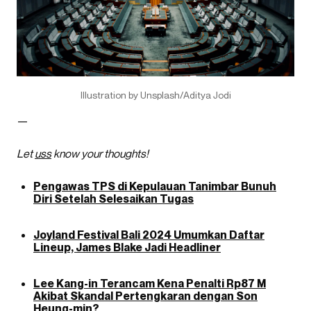
Illustration by Unsplash/Aditya Jodi
—
Let
uss
know your thoughts!
Pengawas TPS di Kepulauan Tanimbar Bunuh
Diri Setelah Selesaikan Tugas
Joyland Festival Bali 2024 Umumkan Daftar
Lineup, James Blake Jadi Headliner
Lee Kang-in Terancam Kena Penalti Rp87 M
Akibat Skandal Pertengkaran dengan Son
Heung-min?