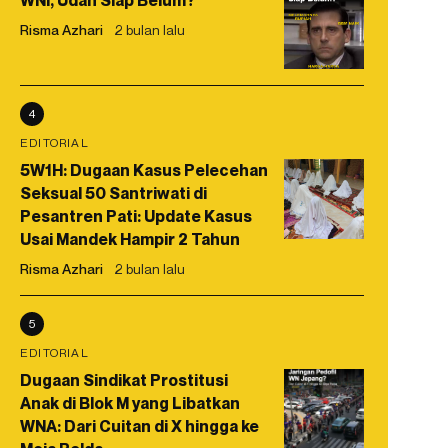
WNI, Udah Siap Belum?
Risma Azhari
2 bulan lalu
4
EDITORIAL
5W1H: Dugaan Kasus Pelecehan
Seksual 50 Santriwati di
Pesantren Pati: Update Kasus
Usai Mandek Hampir 2 Tahun
Risma Azhari
2 bulan lalu
5
EDITORIAL
Dugaan Sindikat Prostitusi
Anak di Blok M yang Libatkan
WNA: Dari Cuitan di X hingga ke