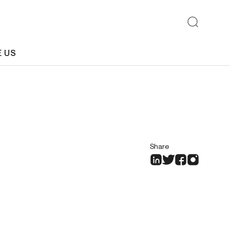
E US
Share