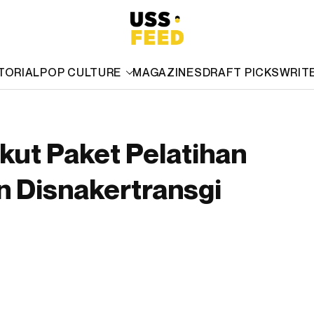
TORIAL
POP CULTURE
MAGAZINES
DRAFT PICKS
WRIT
Ikut Paket Pelatihan
n Disnakertransgi