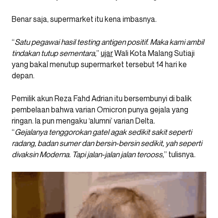
Benar saja, supermarket itu kena imbasnya.
“
Satu pegawai hasil testing antigen positif. Maka kami ambil
tindakan tutup sementara,
”
ujar
Wali Kota Malang Sutiaji
yang bakal menutup supermarket tersebut 14 hari ke
depan.
Pemilik akun Reza Fahd Adrian itu bersembunyi di balik
pembelaan bahwa varian Omicron punya gejala yang
ringan. Ia pun mengaku ‘alumni’ varian Delta.
“
Gejalanya tenggorokan gatel agak sedikit sakit seperti
radang, badan sumer dan bersin-bersin sedikit, yah seperti
divaksin Moderna. Tapi jalan-jalan jalan terooss,
” tulisnya.