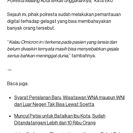
Polresta Malang Kota terkait unggahannya,
” kata Eko.
Sejauh ini, pihak polresta sudah melakukan pemantauan
digital terhadap gelagat yang bisa membahayakan
banyak orang tersebut.
“
Kalau Omicron in i terkena pada pasien yang lansia dan
belum divaskin ternyata masih bisa menyebabkan gejala
serius bahkan meninggal dunia,
” tambahnya.
—
Baca juga:
Syarat Perjalanan Baru, Wisatawan WNA maupun WNI
dari Luar Negeri Tak Bisa Lewat Soetta
Muncul Petisi untuk Batalkan Ibu Kota, Sudah
Ditandatangani Lebih dari 10 Ribu Orang