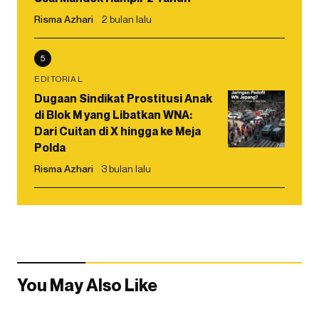
Risma Azhari
2 bulan lalu
5
EDITORIAL
Dugaan Sindikat Prostitusi Anak
di Blok M yang Libatkan WNA:
Dari Cuitan di X hingga ke Meja
Polda
Risma Azhari
3 bulan lalu
You May Also Like