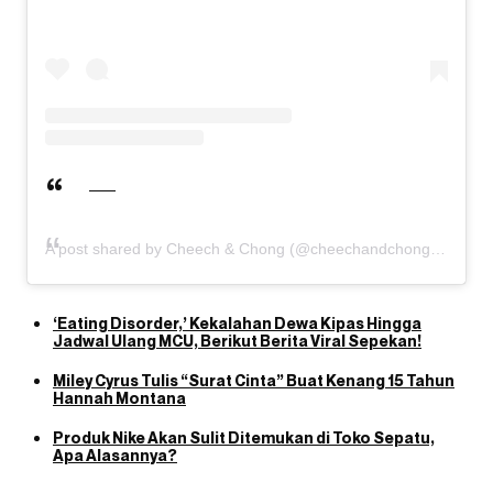
A post shared by Cheech & Chong (@cheechandchong)
‘Eating Disorder,’ Kekalahan Dewa Kipas Hingga
Jadwal Ulang MCU, Berikut Berita Viral Sepekan!
Miley Cyrus Tulis “Surat Cinta” Buat Kenang 15 Tahun
Hannah Montana
Produk Nike Akan Sulit Ditemukan di Toko Sepatu,
Apa Alasannya?