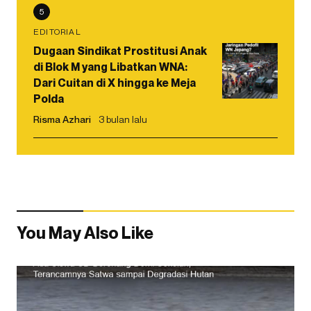
5
EDITORIAL
Dugaan Sindikat Prostitusi Anak
di Blok M yang Libatkan WNA:
Dari Cuitan di X hingga ke Meja
Polda
Risma Azhari
3 bulan lalu
You May Also Like