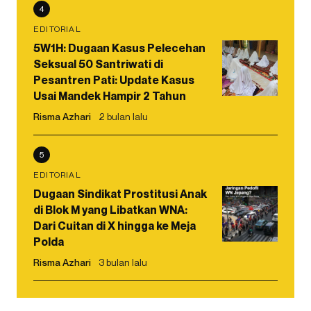
4
EDITORIAL
5W1H: Dugaan Kasus Pelecehan
Seksual 50 Santriwati di
Pesantren Pati: Update Kasus
Usai Mandek Hampir 2 Tahun
Risma Azhari
2 bulan lalu
5
EDITORIAL
Dugaan Sindikat Prostitusi Anak
di Blok M yang Libatkan WNA:
Dari Cuitan di X hingga ke Meja
Polda
Risma Azhari
3 bulan lalu