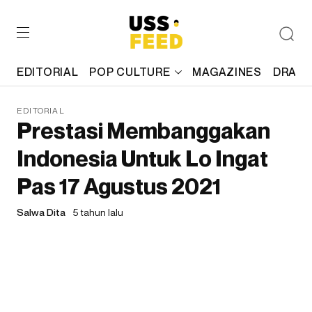
EDITORIAL
POP CULTURE
MAGAZINES
DRAFT
EDITORIAL
Prestasi Membanggakan
Indonesia Untuk Lo Ingat
Pas 17 Agustus 2021
Salwa Dita
5 tahun lalu