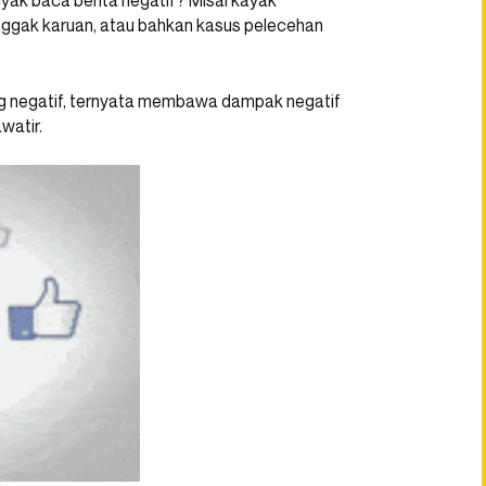
nyak baca berita negatif? Misal kayak
 nggak karuan, atau bahkan kasus pelecehan
ang negatif, ternyata membawa dampak negatif
watir.