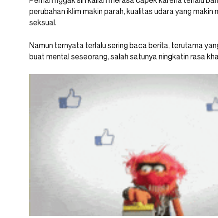
Pernah nggak sih kalian merasa capek karena terlalu ba
perubahan iklim makin parah, kualitas udara yang makin
seksual.
Namun ternyata terlalu sering baca berita, terutama y
buat mental seseorang, salah satunya ningkatin rasa kha