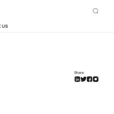
E US
Share