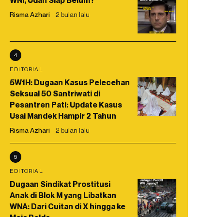
WNI, Udah Siap Belum?
Risma Azhari
2 bulan lalu
4
EDITORIAL
5W1H: Dugaan Kasus Pelecehan
Seksual 50 Santriwati di
Pesantren Pati: Update Kasus
Usai Mandek Hampir 2 Tahun
Risma Azhari
2 bulan lalu
5
EDITORIAL
Dugaan Sindikat Prostitusi
Anak di Blok M yang Libatkan
WNA: Dari Cuitan di X hingga ke