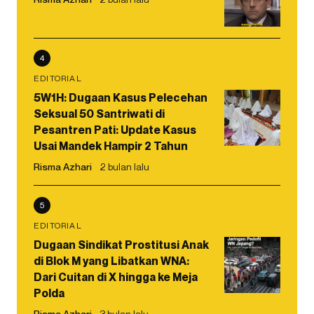
4
EDITORIAL
5W1H: Dugaan Kasus Pelecehan
Seksual 50 Santriwati di
Pesantren Pati: Update Kasus
Usai Mandek Hampir 2 Tahun
Risma Azhari
2 bulan lalu
5
EDITORIAL
Dugaan Sindikat Prostitusi Anak
di Blok M yang Libatkan WNA:
Dari Cuitan di X hingga ke Meja
Polda
Risma Azhari
3 bulan lalu