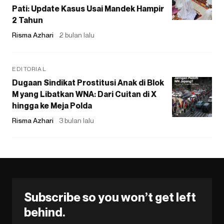
Pati: Update Kasus Usai Mandek Hampir
2 Tahun
Risma Azhari
2 bulan lalu
EDITORIAL
Dugaan Sindikat Prostitusi Anak di Blok
M yang Libatkan WNA: Dari Cuitan di X
hingga ke Meja Polda
Risma Azhari
3 bulan lalu
Subscribe so you won’t get left
behind.