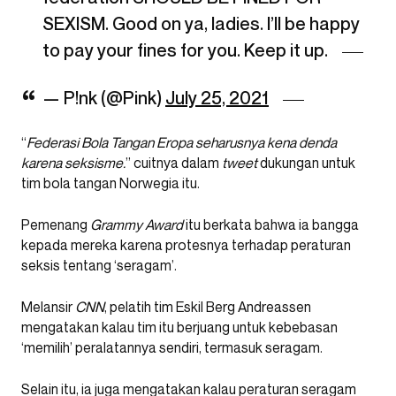
SEXISM. Good on ya, ladies. I’ll be happy
to pay your fines for you. Keep it up.
— P!nk (@Pink)
July 25, 2021
“
Federasi Bola Tangan Eropa seharusnya kena denda
karena seksisme.
” cuitnya dalam
tweet
dukungan untuk
tim bola tangan Norwegia itu.
Pemenang
Grammy Award
itu berkata bahwa ia bangga
kepada mereka karena protesnya terhadap peraturan
seksis tentang ‘seragam’.
Melansir
CNN
, pelatih tim Eskil Berg Andreassen
mengatakan kalau tim itu berjuang untuk kebebasan
‘memilih’ peralatannya sendiri, termasuk seragam.
Selain itu, ia juga mengatakan kalau peraturan seragam