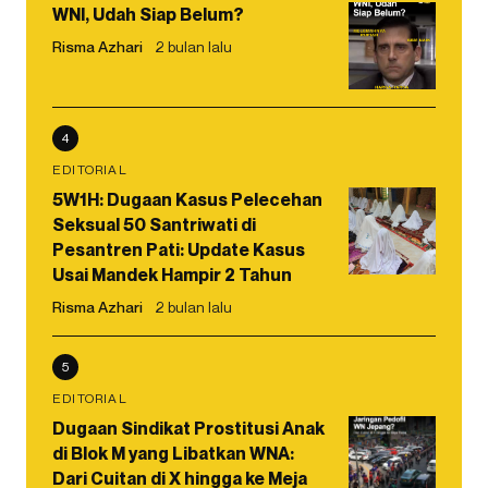
WNI, Udah Siap Belum?
Risma Azhari
2 bulan lalu
4
EDITORIAL
5W1H: Dugaan Kasus Pelecehan
Seksual 50 Santriwati di
Pesantren Pati: Update Kasus
Usai Mandek Hampir 2 Tahun
Risma Azhari
2 bulan lalu
5
EDITORIAL
Dugaan Sindikat Prostitusi Anak
di Blok M yang Libatkan WNA:
Dari Cuitan di X hingga ke Meja