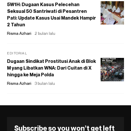
5W1H: Dugaan Kasus Pelecehan
Seksual 50 Santriwati di Pesantren
Pati: Update Kasus Usai Mandek Hampir
2 Tahun
Risma Azhari
2 bulan lalu
EDITORIAL
Dugaan Sindikat Prostitusi Anak di Blok
M yang Libatkan WNA: Dari Cuitan di X
hingga ke Meja Polda
Risma Azhari
3 bulan lalu
Subscribe so you won’t get left