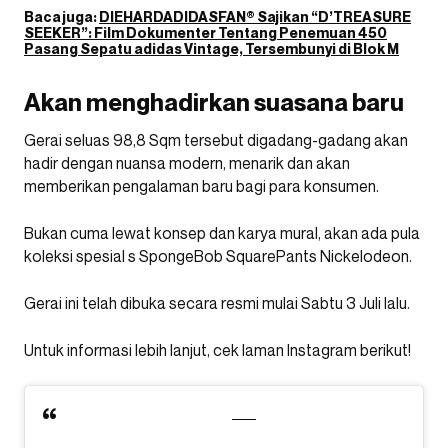
Baca juga:
DIEHARDADIDASFAN® Sajikan “D’TREASURE
SEEKER”: Film Dokumenter Tentang Penemuan 450
Pasang Sepatu adidas Vintage, Tersembunyi di Blok M
Akan menghadirkan suasana baru
Gerai seluas 98,8 Sqm tersebut digadang-gadang akan
hadir dengan nuansa modern, menarik dan akan
memberikan pengalaman baru bagi para konsumen.
Bukan cuma lewat konsep dan karya mural, akan ada pula
koleksi spesial s SpongeBob SquarePants Nickelodeon.
Gerai ini telah dibuka secara resmi mulai Sabtu 3 Juli lalu.
Untuk informasi lebih lanjut, cek laman Instagram berikut!