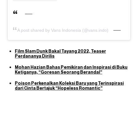
A post shared by Vans Indonesia (@vans.indo)
Film Slam Dunk Bakal Tayang 2022, Teaser
Perdananya Dirilis
Mohan Hazian Bahas Pemikiran dan Inspirasi di Buku
Ketiganya, “Goresan Seorang Berandal”
Poison Perkenalkan Koleksi Baru yang Terinspirasi
dari Cinta Bertajuk “Hopeless Romantic”