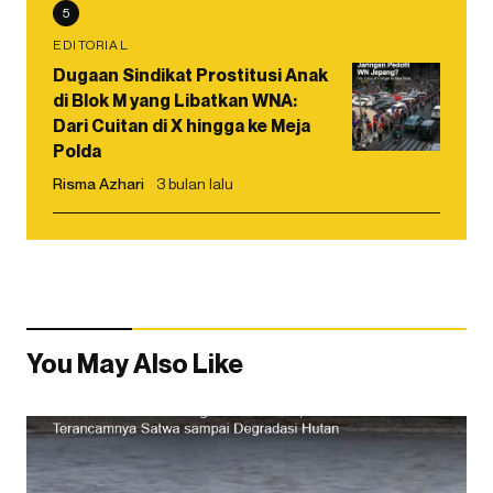
5
EDITORIAL
Dugaan Sindikat Prostitusi Anak
di Blok M yang Libatkan WNA:
Dari Cuitan di X hingga ke Meja
Polda
Risma Azhari
3 bulan lalu
You May Also Like