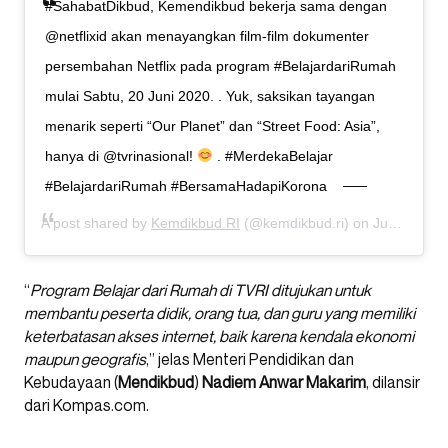
#SahabatDikbud, Kemendikbud bekerja sama dengan
@netflixid akan menayangkan film-film dokumenter
persembahan Netflix pada program #BelajardariRumah
mulai Sabtu, 20 Juni 2020. . Yuk, saksikan tayangan
menarik seperti “Our Planet” dan “Street Food: Asia”,
hanya di @tvrinasional!
. #MerdekaBelajar
#BelajardariRumah #BersamaHadapiKorona
A post shared by
Kemdikbud.RI
(@kemdikbud.ri) on
Jun 17, 2020 at 2:02am PDT
“
Program Belajar dari Rumah di TVRI ditujukan untuk
membantu peserta didik, orang tua, dan guru yang memiliki
keterbatasan akses internet, baik karena kendala ekonomi
maupun geografis
,” jelas Menteri Pendidikan dan
Kebudayaan (
Mendikbud
)
Nadiem Anwar
Makarim
, dilansir
dari Kompas.com.