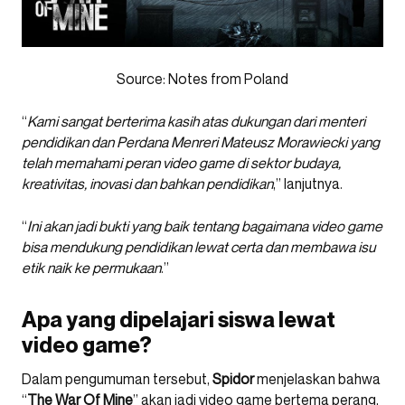
Source:
Notes from Poland
“
Kami sangat berterima kasih atas dukungan dari menteri
pendidikan dan Perdana Menreri Mateusz Morawiecki yang
telah memahami peran video game di sektor budaya,
kreativitas, inovasi dan bahkan pendidikan
,” lanjutnya.
“
Ini akan jadi bukti yang baik tentang bagaimana video game
bisa mendukung pendidikan lewat certa dan membawa isu
etik naik ke permukaan
.”
Apa yang dipelajari siswa lewat
video game?
Dalam pengumuman tersebut,
Spidor
menjelaskan bahwa
“
The War Of Mine
” akan jadi video game bertema perang,