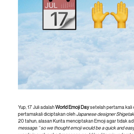
Yup, 17 Juli adalah
World Emoji Day
setelah pertama kali 
pertamakali diciptakan oleh
Japanese designer Shigetaka
20 tahun, alasan Kurita menciptakan Emoji agar tidak 
message
. “
so we thought emoji would be a quick and easy