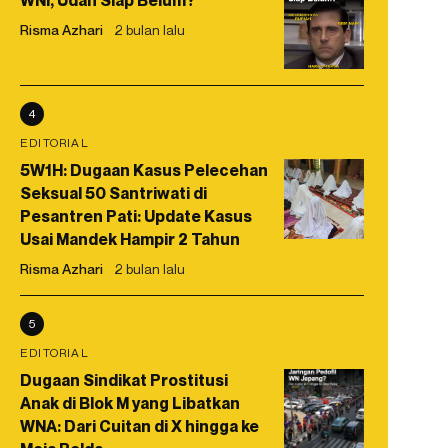
WNI, Udah Siap Belum?
Risma Azhari
2 bulan lalu
4
EDITORIAL
5W1H: Dugaan Kasus Pelecehan
Seksual 50 Santriwati di
Pesantren Pati: Update Kasus
Usai Mandek Hampir 2 Tahun
Risma Azhari
2 bulan lalu
5
EDITORIAL
Dugaan Sindikat Prostitusi
Anak di Blok M yang Libatkan
WNA: Dari Cuitan di X hingga ke