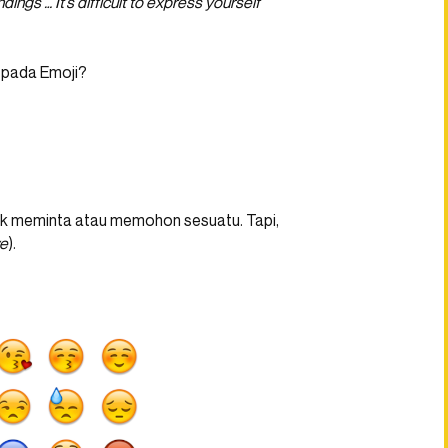
ngs … It’s difficult to express yourself
 pada Emoji?
ntuk meminta atau memohon sesuatu. Tapi,
ve
).