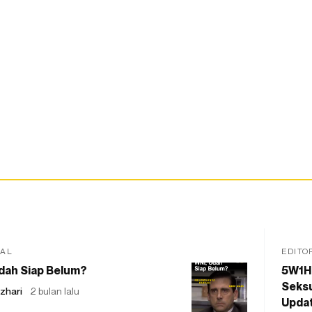
IAL
EDITO
dah Siap Belum?
5W1H
Seksu
zhari
2 bulan lalu
Updat