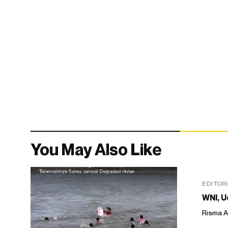
You May Also Like
EDITOR
WNI, U
Risma A