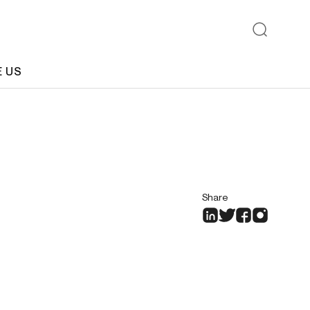
E US
Share