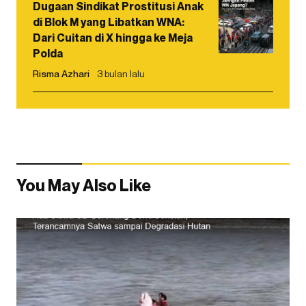
Dugaan Sindikat Prostitusi Anak
di Blok M yang Libatkan WNA:
Dari Cuitan di X hingga ke Meja
Polda
Risma Azhari
3 bulan lalu
You May Also Like