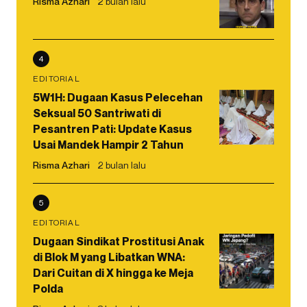
Risma Azhari
2 bulan lalu
4
EDITORIAL
5W1H: Dugaan Kasus Pelecehan
Seksual 50 Santriwati di
Pesantren Pati: Update Kasus
Usai Mandek Hampir 2 Tahun
Risma Azhari
2 bulan lalu
5
EDITORIAL
Dugaan Sindikat Prostitusi Anak
di Blok M yang Libatkan WNA:
Dari Cuitan di X hingga ke Meja
Polda