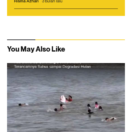
Risma Azhari
3 bulan lalu
You May Also Like