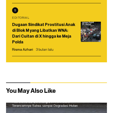
5
EDITORIAL
Dugaan Sindikat Prostitusi Anak
di Blok M yang Libatkan WNA:
Dari Cuitan di X hingga ke Meja
Polda
Risma Azhari
3 bulan lalu
You May Also Like