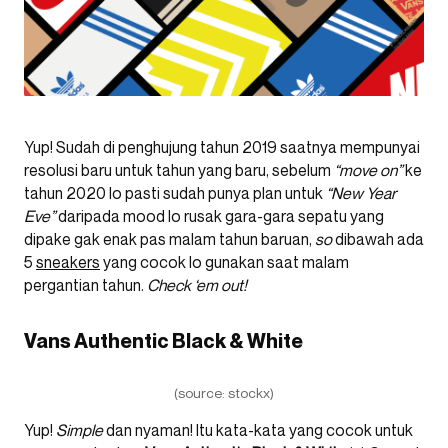
Yup! Sudah di penghujung tahun 2019 saatnya mempunyai
resolusi baru untuk tahun yang baru, sebelum
“move on”
ke
tahun 2020 lo pasti sudah punya plan untuk
“New Year
Eve”
daripada mood lo rusak gara-gara sepatu yang
dipake gak enak pas malam tahun baruan,
so
dibawah ada
5
sneakers
yang cocok lo gunakan saat malam
pergantian tahun.
Check ‘em out!
Vans Authentic Black & White
(source: stockx)
Yup!
Simple
dan nyaman! Itu kata-kata yang cocok untuk