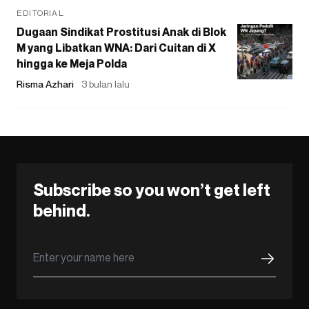
EDITORIAL
Dugaan Sindikat Prostitusi Anak di Blok
M yang Libatkan WNA: Dari Cuitan di X
hingga ke Meja Polda
Risma Azhari
3 bulan lalu
Subscribe so you won’t get left
behind.