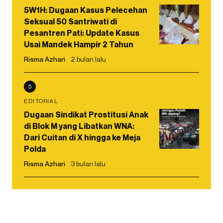
5W1H: Dugaan Kasus Pelecehan
Seksual 50 Santriwati di
Pesantren Pati: Update Kasus
Usai Mandek Hampir 2 Tahun
Risma Azhari
2 bulan lalu
5
EDITORIAL
Dugaan Sindikat Prostitusi Anak
di Blok M yang Libatkan WNA:
Dari Cuitan di X hingga ke Meja
Polda
Risma Azhari
3 bulan lalu