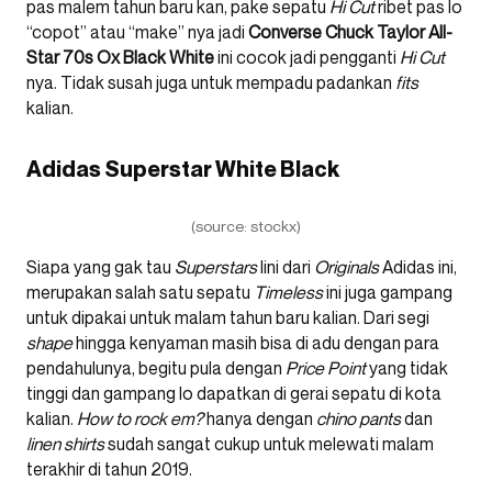
pas malem tahun baru kan, pake sepatu
Hi Cut
ribet pas lo
“copot” atau “make” nya jadi
Converse Chuck Taylor All-
Star 70s Ox Black White
ini cocok jadi pengganti
Hi Cut
nya. Tidak susah juga untuk mempadu padankan
fits
kalian.
Adidas Superstar White Black
(source: stockx)
Siapa yang gak tau
Superstars
lini dari
Originals
Adidas ini,
merupakan salah satu sepatu
Timeless
ini juga gampang
untuk dipakai untuk malam tahun baru kalian. Dari segi
shape
hingga kenyaman masih bisa di adu dengan para
pendahulunya, begitu pula dengan
Price Point
yang tidak
tinggi dan gampang lo dapatkan di gerai sepatu di kota
kalian.
How to rock em?
hanya dengan
chino pants
dan
linen shirts
sudah sangat cukup untuk melewati malam
terakhir di tahun 2019.