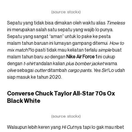
(source: stockx)
Sepatu yang tidak bisa dimakan oleh waktu alias
Timeless
ini merupakan salah satu sepatu yang wajib lo punya.
Sepatu yang sangat “aman” untuk lo pake ke pesta
malam tahun baruan ini lumayan gampang ditemui.
How to
mix match?
lo pasti tidak mau keliatan terlalu
simple
buat
malam tahun baru
so
dengan
Nike Air Force 1
ini cukup
dengan
t-shirt
andalan kalian
plus
bomber jacket
warna
olive
sebagai
outter
ditambah
cargo pants. Yes Sir!
Lo udah
siap masuk ke tahun 2020.
Converse Chuck Taylor All-Star 70s Ox
Black White
(source: stockx)
Walaupun lebih keren yang
Hi Cut
nya tapi lo gak mau ribet