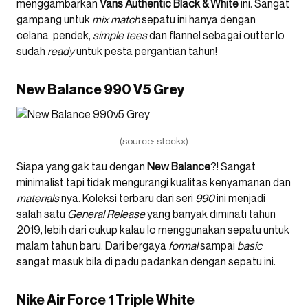
menggambarkan
Vans Authentic Black & White
ini. Sangat
gampang untuk
mix match
sepatu ini hanya dengan
celana pendek,
simple tees
dan flannel sebagai outter lo
sudah
ready
untuk pesta pergantian tahun!
New Balance 990 V5 Grey
(source: stockx)
Siapa yang gak tau dengan
New Balance
?! Sangat
minimalist tapi tidak mengurangi kualitas kenyamanan dan
materials
nya. Koleksi terbaru dari seri
990
ini menjadi
salah satu
General Release
yang banyak diminati tahun
2019, lebih dari cukup kalau lo menggunakan sepatu untuk
malam tahun baru. Dari bergaya
formal
sampai
basic
sangat masuk bila di padu padankan dengan sepatu ini.
Nike Air Force 1 Triple White