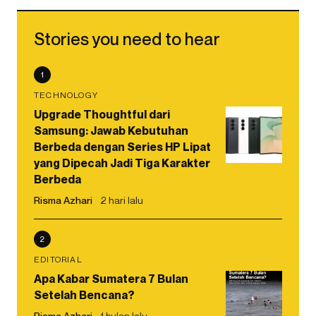
Stories you need to hear
1
TECHNOLOGY
Upgrade Thoughtful dari
Samsung: Jawab Kebutuhan
Berbeda dengan Series HP Lipat
yang Dipecah Jadi Tiga Karakter
Berbeda
Risma Azhari
2 hari lalu
2
EDITORIAL
Apa Kabar Sumatera 7 Bulan
Setelah Bencana?
Risma Azhari
1 bulan lalu