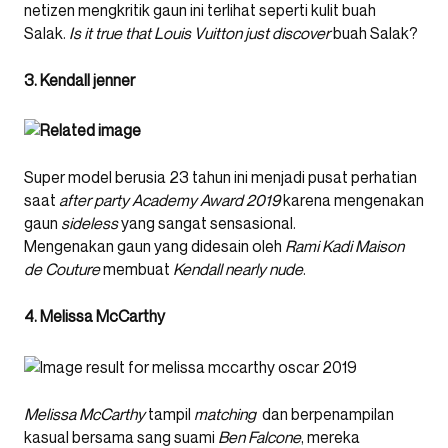
netizen mengkritik gaun ini terlihat seperti kulit buah
Salak.
Is it true that
Louis Vuitton
just discover
buah Salak?
3. Kendall jenner
Super model berusia 23 tahun ini menjadi pusat perhatian
saat
after party Academy Award 2019
karena mengenakan
gaun
sideless
yang sangat sensasional.
Mengenakan gaun yang didesain oleh
Rami Kadi Maison
de Couture
membuat
Kendall nearly nude
.
4. Melissa McCarthy
Melissa McCarthy
tampil
matching
dan berpenampilan
kasual bersama sang suami
Ben Falcone
, mereka