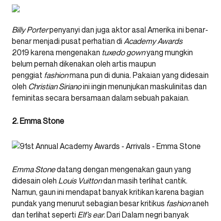
Billy Porter
penyanyi dan juga aktor asal Amerika ini benar-
benar menjadi pusat perhatian di
Academy Awards
2019
karena mengenakan
tuxedo gown
yang mungkin
belum pernah dikenakan oleh artis maupun
penggiat
fashion
mana pun di dunia. Pakaian yang didesain
oleh
Christian Siriano
ini ingin menunjukan maskulinitas dan
feminitas secara bersamaan dalam sebuah pakaian.
2. Emma Stone
Emma Stone
datang dengan mengenakan gaun yang
didesain oleh
Louis Vuitton
dan masih terlihat cantik.
Namun, gaun ini mendapat banyak kritikan karena bagian
pundak yang menurut sebagian besar kritikus
fashion
aneh
dan terlihat seperti
Elf’s ear
. Dari Dalam negri banyak