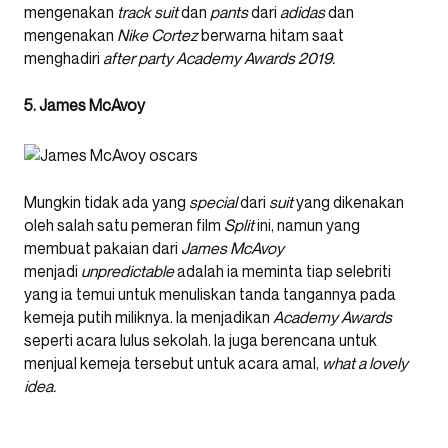
mengenakan
track suit
dan
pants
dari
adidas
dan
mengenakan
Nike Cortez
berwarna hitam saat
menghadiri
after party Academy Awards 2019.
5. James McAvoy
Mungkin tidak ada yang
special
dari
suit
yang dikenakan
oleh salah satu pemeran film
Split
ini, namun yang
membuat pakaian dari
James McAvoy
menjadi
unpredictable
adalah ia meminta tiap selebriti
yang ia temui untuk menuliskan tanda tangannya pada
kemeja putih miliknya. Ia menjadikan
Academy Awards
seperti acara lulus sekolah. Ia juga berencana untuk
menjual kemeja tersebut untuk acara amal,
what a lovely
idea.