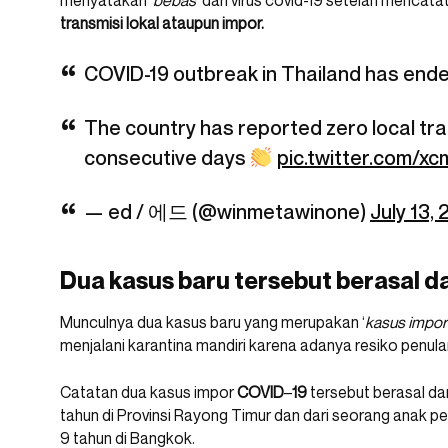
menyatakan ‘
bebas
‘ dari virus covid-19 setelah mencat
transmisi lokal ataupun impor.
COVID-19 outbreak in Thailand has ende
The country has reported zero local tr
consecutive days
pic.twitter.com/x
— ed / 에드 (@winmetawinone)
July 13,
Dua kasus baru tersebut berasal d
Munculnya dua kasus baru yang merupakan ‘
kasus impor
menjalani karantina mandiri karena adanya resiko penular
Catatan dua kasus impor
COVID
–
19
tersebut berasal da
tahun di Provinsi Rayong Timur dan dari seorang anak 
9 tahun di Bangkok.