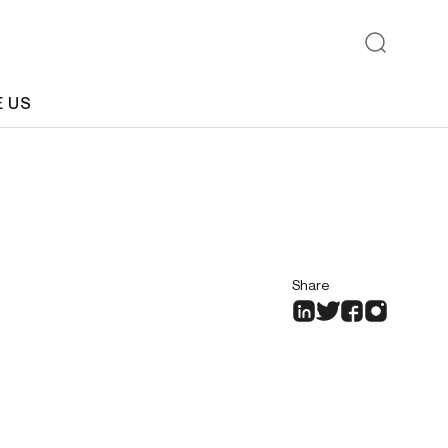
E US
Share