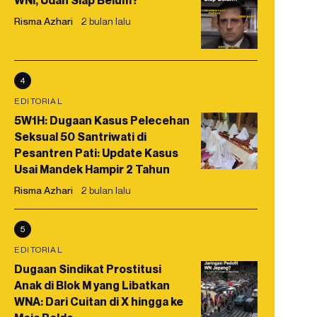
WNI, Udah Siap Belum?
Risma Azhari
2 bulan lalu
4
EDITORIAL
5W1H: Dugaan Kasus Pelecehan
Seksual 50 Santriwati di
Pesantren Pati: Update Kasus
Usai Mandek Hampir 2 Tahun
Risma Azhari
2 bulan lalu
5
EDITORIAL
Dugaan Sindikat Prostitusi
Anak di Blok M yang Libatkan
WNA: Dari Cuitan di X hingga ke