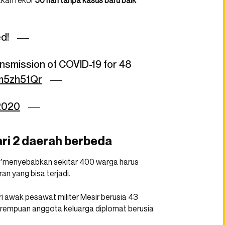
atkan rekor
50 hari tanpa kasus baru baik
d!
ansmission of COVID-19 for 48
cm5zh51Qr
 2020
ari 2 daerah berbeda
’
menyebabkan sekitar 400 warga harus
an yang bisa terjadi.
ri awak pesawat militer Mesir berusia 43
perempuan anggota keluarga diplomat berusia