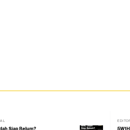
IAL
EDITO
dah Siap Belum?
5W1H