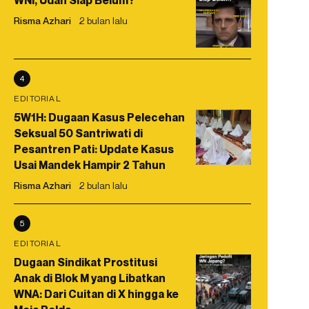
WNI, Udah Siap Belum?
Risma Azhari
2 bulan lalu
4
EDITORIAL
5W1H: Dugaan Kasus Pelecehan
Seksual 50 Santriwati di
Pesantren Pati: Update Kasus
Usai Mandek Hampir 2 Tahun
Risma Azhari
2 bulan lalu
5
EDITORIAL
Dugaan Sindikat Prostitusi
Anak di Blok M yang Libatkan
WNA: Dari Cuitan di X hingga ke