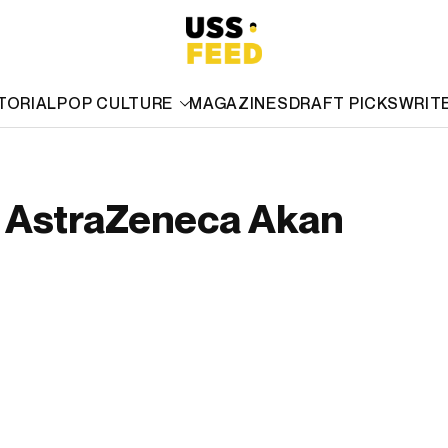
TORIAL
POP CULTURE
MAGAZINES
DRAFT PICKS
WRIT
n AstraZeneca Akan