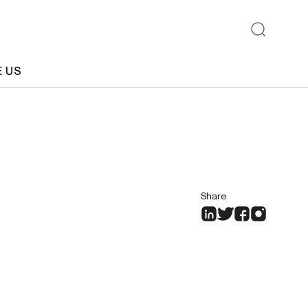
E US
Share