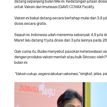
datang sepanjang bulan Mei ini. Kedatangan jutaan dosis i
untuk Vaksin dan Imunisasi (GAVI) COVAX Facility.
Vaksin ini bakal datang secara bertahap mulai dari 3,8 juta
dosis secara gratis.
Sejauh ini, Indonesia udah menerima sebanyak 4,9 juta d
Maret lalu datang 1,1 juta dosis dan 3 juta lainnya pada 26 A
Gak cuma itu, Budei menyebut pasokan ketersediaan vak
dengan produksi vaksin mentah atau bulk Sinovac oleh 
bulan ini.
“Vaksin cukup, segera lakukan vaksinasi,”
singkat, jelas, p