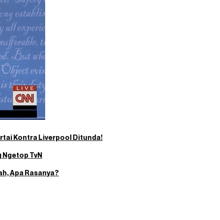
tai Kontra Liverpool Ditunda!
g Ngetop TvN
ah, Apa Rasanya?