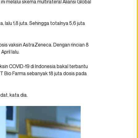
ni melalui skema multirateral Aliansi Global
, lalu 1,8 juta. Sehingga totalnya 5,6 juta
osis vaksin AstraZeneca. Dengan rincian 8
pril lalu.
sin COVID-19 di Indonesia bakal terbantu
PT Bio Farma sebanyak 18 juta dosis pada
adat, kata dia.