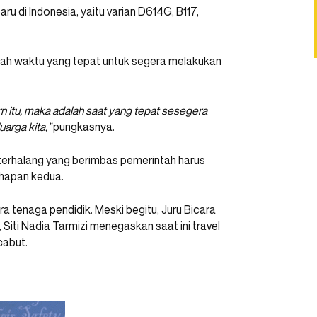
ru di Indonesia, yaitu varian D614G, B117,
adalah waktu yang tepat untuk segera melakukan
rn itu, maka adalah saat yang tepat sesegera
arga kita,”
pungkasnya.
t terhalang yang berimbas pemerintah harus
ahapan kedua.
a tenaga pendidik. Meski begitu, Juru Bicara
Siti Nadia Tarmizi menegaskan saat ini travel
cabut.