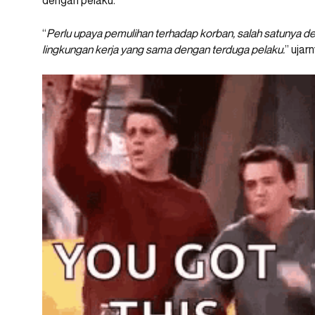
“
Perlu upaya pemulihan terhadap korban, salah satunya 
lingkungan kerja yang sama dengan terduga pelaku.
” ujar