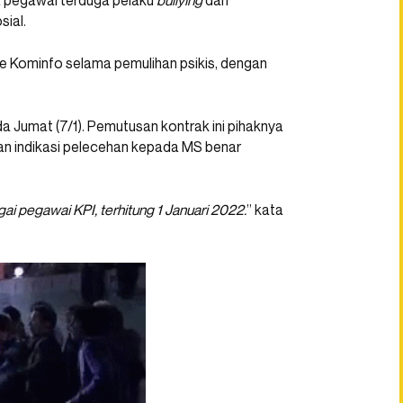
ra pegawai terduga pelaku
bullying
dan
sial.
ke Kominfo selama pemulihan psikis, dengan
a Jumat (7/1). Pemutusan kontrak ini pihaknya
n indikasi pelecehan kepada MS benar
gai pegawai KPI, terhitung 1 Januari 2022.
” kata