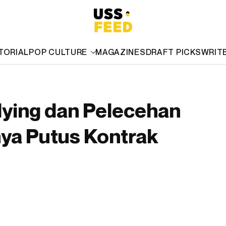
TORIAL
POP CULTURE
MAGAZINES
DRAFT PICKS
WRIT
lying dan Pelecehan
nya Putus Kontrak