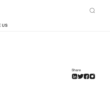
E US
Share