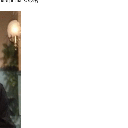
 para pelaku
bullying
.