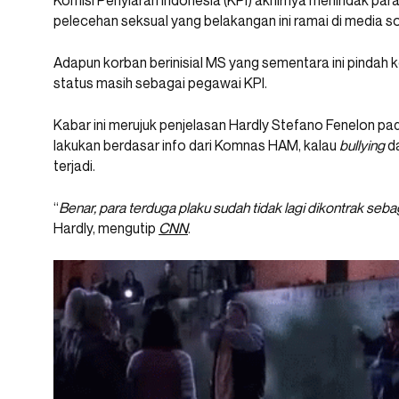
Komisi Penyiaran Indonesia (KPI) akhirnya menindak pa
pelecehan seksual yang belakangan ini ramai di media so
Adapun korban berinisial MS yang sementara ini pindah 
status masih sebagai pegawai KPI.
Kabar ini merujuk penjelasan Hardly Stefano Fenelon pad
lakukan berdasar info dari Komnas HAM, kalau
bullying
da
terjadi.
“
Benar, para terduga plaku sudah tidak lagi dikontrak seba
Hardly, mengutip
CNN
.