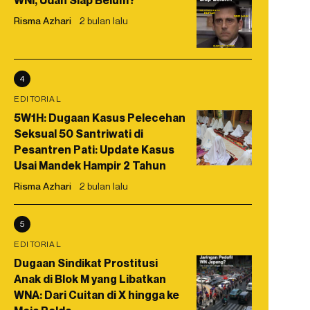
WNI, Udah Siap Belum?
Risma Azhari
2 bulan lalu
4
EDITORIAL
5W1H: Dugaan Kasus Pelecehan
Seksual 50 Santriwati di
Pesantren Pati: Update Kasus
Usai Mandek Hampir 2 Tahun
Risma Azhari
2 bulan lalu
5
EDITORIAL
Dugaan Sindikat Prostitusi
Anak di Blok M yang Libatkan
WNA: Dari Cuitan di X hingga ke