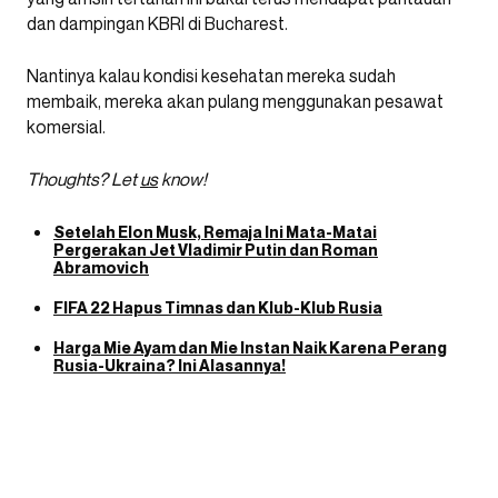
dan dampingan KBRI di Bucharest.
Nantinya kalau kondisi kesehatan mereka sudah
membaik, mereka akan pulang menggunakan pesawat
komersial.
Thoughts? Let
us
know!
Setelah Elon Musk, Remaja Ini Mata-Matai
Pergerakan Jet Vladimir Putin dan Roman
Abramovich
FIFA 22 Hapus Timnas dan Klub-Klub Rusia
Harga Mie Ayam dan Mie Instan Naik Karena Perang
Rusia-Ukraina? Ini Alasannya!