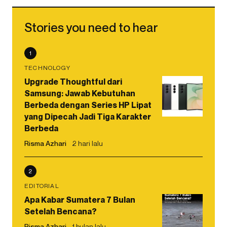
Stories you need to hear
1
TECHNOLOGY
Upgrade Thoughtful dari
Samsung: Jawab Kebutuhan
Berbeda dengan Series HP Lipat
yang Dipecah Jadi Tiga Karakter
Berbeda
Risma Azhari
2 hari lalu
2
EDITORIAL
Apa Kabar Sumatera 7 Bulan
Setelah Bencana?
Risma Azhari
1 bulan lalu