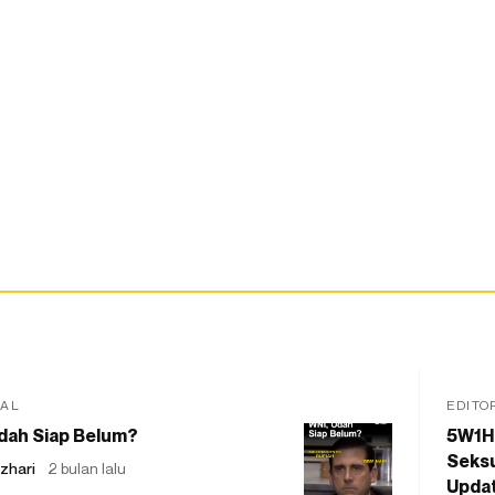
IAL
EDITO
dah Siap Belum?
5W1H
Seksu
zhari
2 bulan lalu
Updat