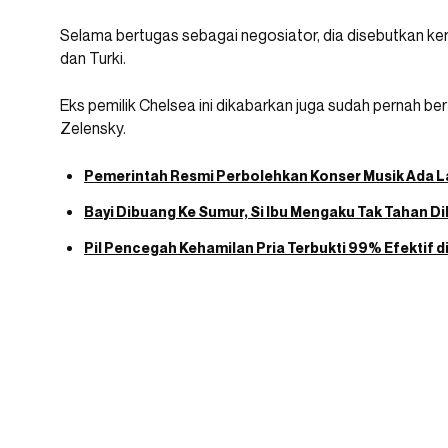
Selama bertugas sebagai negosiator, dia disebutkan ke
dan Turki.
Eks pemilik Chelsea ini dikabarkan juga sudah pernah b
Zelensky.
Pemerintah Resmi Perbolehkan Konser Musik Ada L
Bayi Dibuang Ke Sumur, Si Ibu Mengaku Tak Tahan Di
Pil Pencegah Kehamilan Pria Terbukti 99% Efektif di