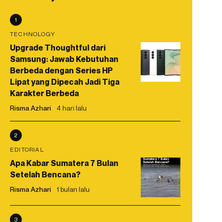
1
TECHNOLOGY
Upgrade Thoughtful dari
Samsung: Jawab Kebutuhan
Berbeda dengan Series HP
Lipat yang Dipecah Jadi Tiga
Karakter Berbeda
Risma Azhari
4 hari lalu
2
EDITORIAL
Apa Kabar Sumatera 7 Bulan
Setelah Bencana?
Risma Azhari
1 bulan lalu
3