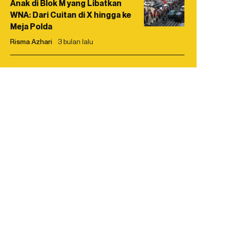
Anak di Blok M yang Libatkan
WNA: Dari Cuitan di X hingga ke
Meja Polda
Risma Azhari
3 bulan lalu