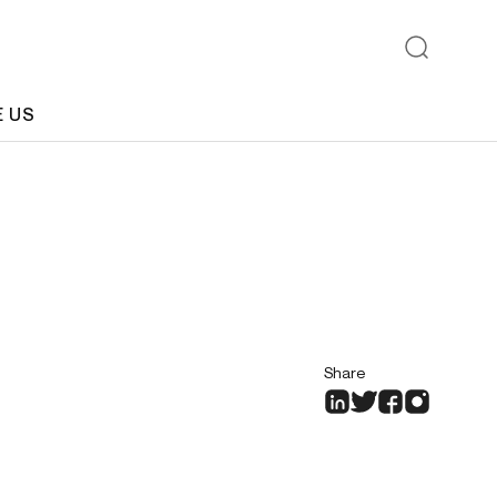
E US
Share