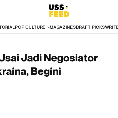
TORIAL
POP CULTURE
MAGAZINES
DRAFT PICKS
WRIT
Usai Jadi Negosiator
aina, Begini