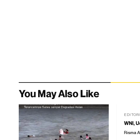
You May Also Like
EDITOR
WNI, U
Risma A