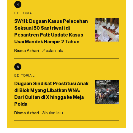
4
EDITORIAL
5W1H: Dugaan Kasus Pelecehan
Seksual 50 Santriwati di
Pesantren Pati: Update Kasus
Usai Mandek Hampir 2 Tahun
Risma Azhari
2 bulan lalu
5
EDITORIAL
Dugaan Sindikat Prostitusi Anak
di Blok M yang Libatkan WNA:
Dari Cuitan di X hingga ke Meja
Polda
Risma Azhari
3 bulan lalu