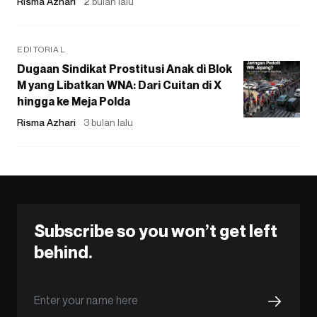
Risma Azhari
2 bulan lalu
EDITORIAL
Dugaan Sindikat Prostitusi Anak di Blok
M yang Libatkan WNA: Dari Cuitan di X
hingga ke Meja Polda
Risma Azhari
3 bulan lalu
Subscribe so you won’t get left
behind.