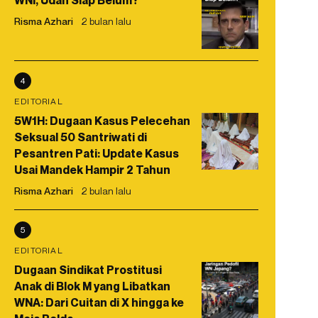
WNI, Udah Siap Belum?
Risma Azhari
2 bulan lalu
4
EDITORIAL
5W1H: Dugaan Kasus Pelecehan
Seksual 50 Santriwati di
Pesantren Pati: Update Kasus
Usai Mandek Hampir 2 Tahun
Risma Azhari
2 bulan lalu
5
EDITORIAL
Dugaan Sindikat Prostitusi
Anak di Blok M yang Libatkan
WNA: Dari Cuitan di X hingga ke