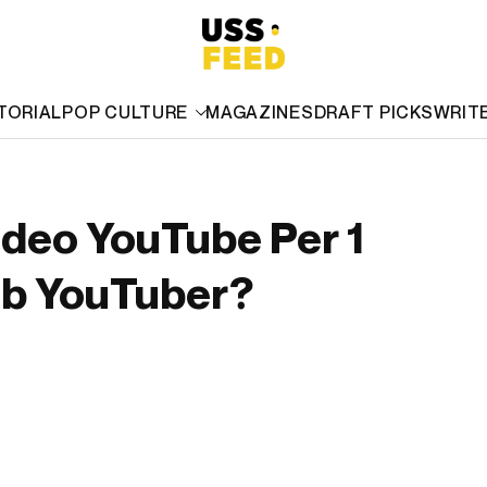
TORIAL
POP CULTURE
MAGAZINES
DRAFT PICKS
WRIT
ideo YouTube Per 1
ib YouTuber?