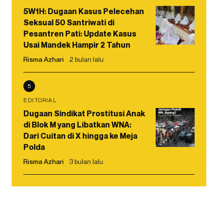
5W1H: Dugaan Kasus Pelecehan
Seksual 50 Santriwati di
Pesantren Pati: Update Kasus
Usai Mandek Hampir 2 Tahun
Risma Azhari
2 bulan lalu
5
EDITORIAL
Dugaan Sindikat Prostitusi Anak
di Blok M yang Libatkan WNA:
Dari Cuitan di X hingga ke Meja
Polda
Risma Azhari
3 bulan lalu