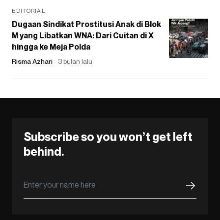
EDITORIAL
Dugaan Sindikat Prostitusi Anak di Blok
M yang Libatkan WNA: Dari Cuitan di X
hingga ke Meja Polda
Risma Azhari
3 bulan lalu
Subscribe so you won’t get left
behind.