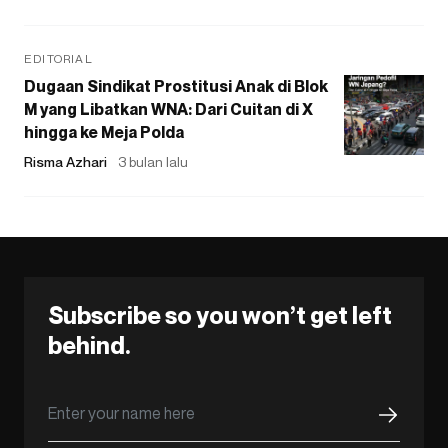
EDITORIAL
Dugaan Sindikat Prostitusi Anak di Blok
M yang Libatkan WNA: Dari Cuitan di X
hingga ke Meja Polda
Risma Azhari
3 bulan lalu
Subscribe so you won’t get left
behind.