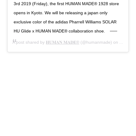
3rd 2019 (Friday), the first HUMAN MADE®︎ 1928 store
opens in Kyoto. We will be releasing a japan only
exclusive color of the adidas Pharrell Williams SOLAR
HU Glide x HUMAN MADE® collaboration shoe.
A post shared by
𝐇𝐔𝐌𝐀𝐍 𝐌𝐀𝐃𝐄®
(@humanmade) on
Apr 20, 