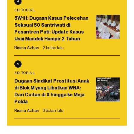
4
EDITORIAL
5W1H: Dugaan Kasus Pelecehan
Seksual 50 Santriwati di
Pesantren Pati: Update Kasus
Usai Mandek Hampir 2 Tahun
Risma Azhari
2 bulan lalu
5
EDITORIAL
Dugaan Sindikat Prostitusi Anak
di Blok M yang Libatkan WNA:
Dari Cuitan di X hingga ke Meja
Polda
Risma Azhari
3 bulan lalu