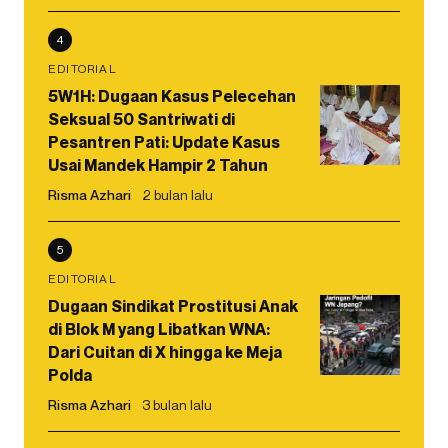
4
EDITORIAL
5W1H: Dugaan Kasus Pelecehan
Seksual 50 Santriwati di
Pesantren Pati: Update Kasus
Usai Mandek Hampir 2 Tahun
Risma Azhari
2 bulan lalu
5
EDITORIAL
Dugaan Sindikat Prostitusi Anak
di Blok M yang Libatkan WNA:
Dari Cuitan di X hingga ke Meja
Polda
Risma Azhari
3 bulan lalu