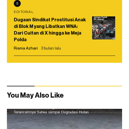
5
EDITORIAL
Dugaan Sindikat Prostitusi Anak
di Blok M yang Libatkan WNA:
Dari Cuitan di X hingga ke Meja
Polda
Risma Azhari
3 bulan lalu
You May Also Like