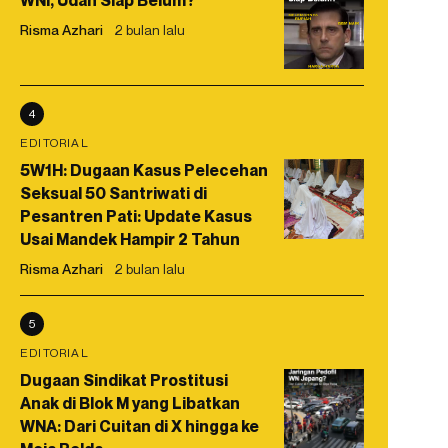
WNI, Udah Siap Belum?
Risma Azhari
2 bulan lalu
4
EDITORIAL
5W1H: Dugaan Kasus Pelecehan
Seksual 50 Santriwati di
Pesantren Pati: Update Kasus
Usai Mandek Hampir 2 Tahun
Risma Azhari
2 bulan lalu
5
EDITORIAL
Dugaan Sindikat Prostitusi
Anak di Blok M yang Libatkan
WNA: Dari Cuitan di X hingga ke