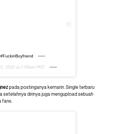
FuckinBoyfriend
31, 2020 at 7:59am PDT
gnez
pada postinganya kemarin. Single terbaru
 lama setelahnya dirinya juga mengupload sebuah
 fans.