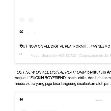
OUT NOW ON ALL DIGITAL PLATFORM!! . . #AGNEZMO #
A post shared by
AGNEZ MO
(@agnezmo) on
Jul 
“
OUT NOW ON ALL DIGITAL PLATFORM
” begitu tulis
A
berjudul “
FUCKIN
BOYFRIEND
” resmi dirilis, dan tidak
music video yang juga bisa langsung disaksikan oleh para