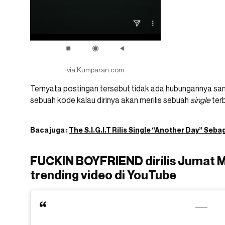
via Kumparan.com
Ternyata postingan tersebut tidak ada hubungannya sam
sebuah kode kalau dirinya akan merilis sebuah
single
terb
Baca juga :
The S.I.G.I.T Rilis Single “Another Day” Se
FUCKIN BOYFRIEND dirilis Jumat M
trending video di YouTube