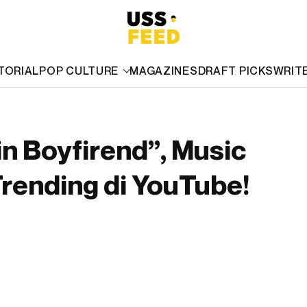
TORIAL
POP CULTURE
MAGAZINES
DRAFT PICKS
WRIT
in Boyfirend”, Music
rending di YouTube!