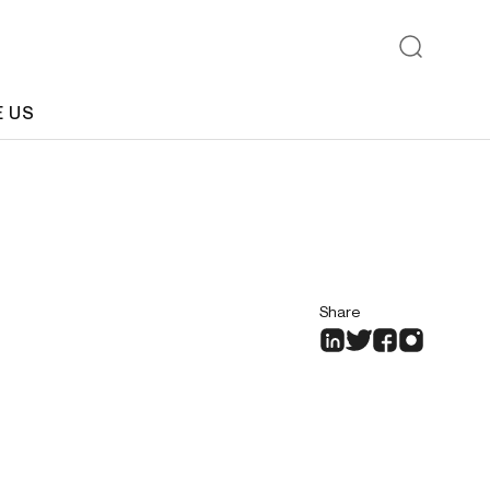
E US
Share