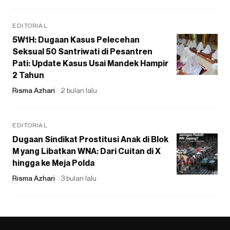
EDITORIAL
5W1H: Dugaan Kasus Pelecehan
Seksual 50 Santriwati di Pesantren
Pati: Update Kasus Usai Mandek Hampir
2 Tahun
Risma Azhari
2 bulan lalu
EDITORIAL
Dugaan Sindikat Prostitusi Anak di Blok
M yang Libatkan WNA: Dari Cuitan di X
hingga ke Meja Polda
Risma Azhari
3 bulan lalu