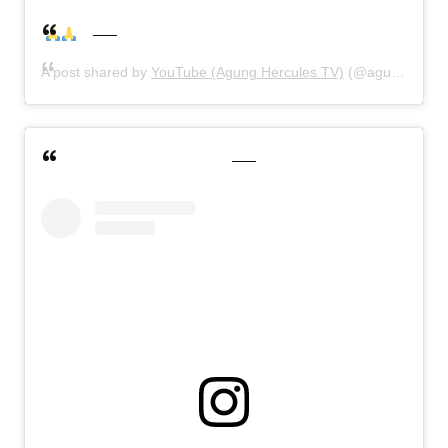
A post shared by
YouTube (Agung Hercules TV)
(@agunghercules88) on