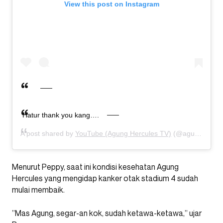
View this post on Instagram
Hatur thank you kang….
A post shared by
YouTube (Agung Hercules TV)
(@agunghercules88) on
Menurut Peppy, saat ini kondisi kesehatan Agung
Hercules ‎yang mengidap kanker otak stadium 4 sudah
mulai membaik.
‎”Mas Agung, segar-an kok, sudah ketawa-ketawa,” ujar