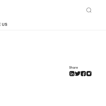
E US
Share