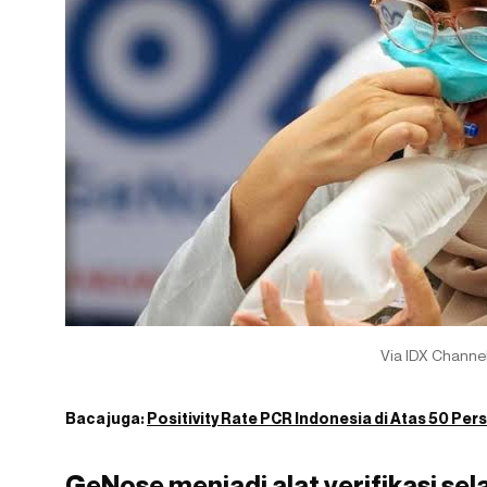
Via IDX Channe
Baca juga:
Positivity Rate PCR Indonesia di Atas 50 Perse
GeNose menjadi alat verifikasi se