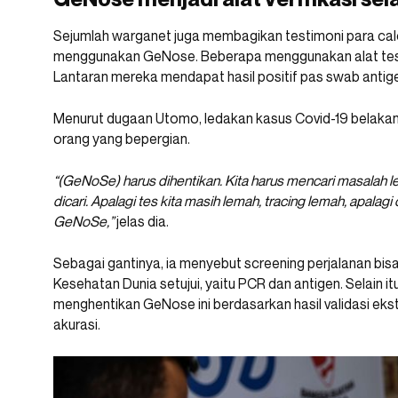
Sejumlah warganet juga membagikan testimoni para ca
menggunakan GeNose. Beberapa menggunakan alat tes i
Lantaran mereka mendapat hasil positif pas swab antig
Menurut dugaan Utomo, ledakan kasus Covid-19 belakanga
orang yang bepergian.
“(GeNoSe) harus dihentikan. Kita harus mencari masalah 
dicari. Apalagi tes kita masih lemah, tracing lemah, apal
GeNoSe,”
jelas dia.
Sebagai gantinya, ia menyebut screening perjalanan bis
Kesehatan Dunia setujui, yaitu PCR dan antigen. Selain 
menghentikan GeNose ini berdasarkan hasil validasi ekst
akurasi.