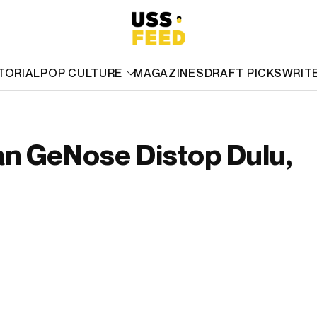
TORIAL
POP CULTURE
MAGAZINES
DRAFT PICKS
WRIT
an GeNose Distop Dulu,