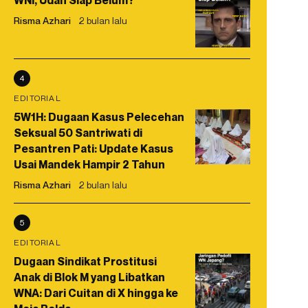
WNI, Udah Siap Belum?
Risma Azhari
2 bulan lalu
4
EDITORIAL
5W1H: Dugaan Kasus Pelecehan
Seksual 50 Santriwati di
Pesantren Pati: Update Kasus
Usai Mandek Hampir 2 Tahun
Risma Azhari
2 bulan lalu
5
EDITORIAL
Dugaan Sindikat Prostitusi
Anak di Blok M yang Libatkan
WNA: Dari Cuitan di X hingga ke