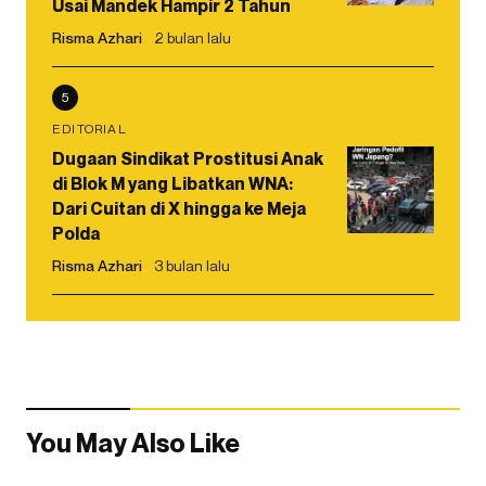
Usai Mandek Hampir 2 Tahun
Risma Azhari
2 bulan lalu
5
EDITORIAL
Dugaan Sindikat Prostitusi Anak
di Blok M yang Libatkan WNA:
Dari Cuitan di X hingga ke Meja
Polda
Risma Azhari
3 bulan lalu
You May Also Like