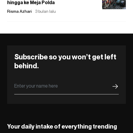
hingga ke Meja Polda
Risma Azhari
3 bulan lalu
Subscribe so you won’t get left
behind.
Your daily intake of everything trending