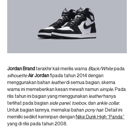
Jordan Brand
terakhir kali merilis warna
Black/White
pada
silhouette
Air Jordan 1
pada tahun 2014 dengan
menggunakan bahan
leather
di semua bagian, skema
warna ini memeberikan kesan mewah namun
simple.
Pada
rilis tahun ini bagian yang menggunakan
leather
hanya
terlihat pada bagian
side panel
,
toebox,
dan
ankle collar.
Untuk bagian lainnya, memakai bahan
pony hair
. Detail ini
memilki sedikit kemiripan dengan
Nike Dunk High “Panda”
yang di rilis pada tahun 2008.