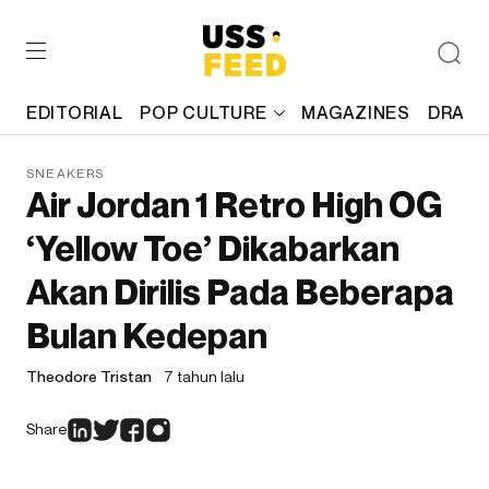
EDITORIAL
POP CULTURE
MAGAZINES
DRAFT
SNEAKERS
Air Jordan 1 Retro High OG
‘Yellow Toe’ Dikabarkan
Akan Dirilis Pada Beberapa
Bulan Kedepan
Theodore Tristan
7 tahun lalu
Share