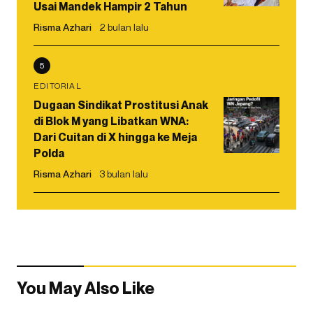
Usai Mandek Hampir 2 Tahun
Risma Azhari
2 bulan lalu
5
EDITORIAL
Dugaan Sindikat Prostitusi Anak
di Blok M yang Libatkan WNA:
Dari Cuitan di X hingga ke Meja
Polda
Risma Azhari
3 bulan lalu
You May Also Like