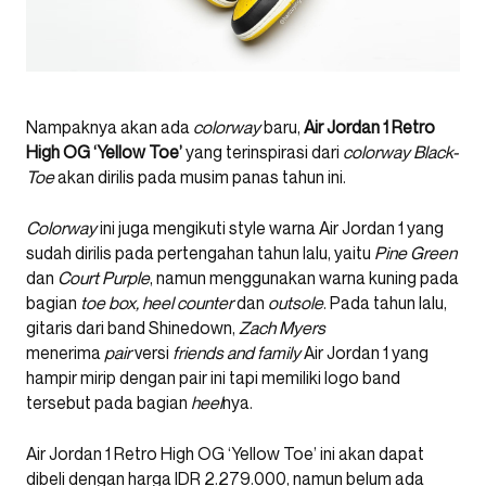
Nampaknya akan ada
colorway
baru,
Air Jordan 1 Retro
High OG ‘Yellow Toe’
yang terinspirasi dari
colorway
Black-
Toe
akan dirilis pada musim panas tahun ini.
Colorway
ini juga mengikuti style warna Air Jordan 1 yang
sudah dirilis pada pertengahan tahun lalu, yaitu
Pine Green
dan
Court Purple
, namun menggunakan warna kuning pada
bagian
toe box, heel counter
dan
outsole
. Pada tahun lalu,
gitaris dari band Shinedown,
Zach Myers
menerima
pair
versi
friends and family
Air Jordan 1 yang
hampir mirip dengan pair ini tapi memiliki logo band
tersebut pada bagian
heel
nya.
Air Jordan 1 Retro High OG ‘Yellow Toe’ ini akan dapat
dibeli dengan harga IDR 2.279.000, namun belum ada