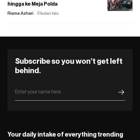
hingga ke Meja Polda
Risma Azhari
3 bulan lalu
Subscribe so you won’t get left
behind.
Your daily intake of everything trending