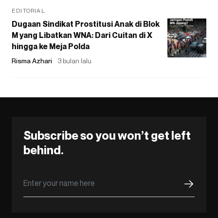
EDITORIAL
Dugaan Sindikat Prostitusi Anak di Blok
M yang Libatkan WNA: Dari Cuitan di X
hingga ke Meja Polda
Risma Azhari
3 bulan lalu
Subscribe so you won’t get left
behind.