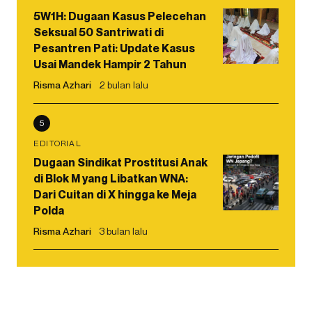
5W1H: Dugaan Kasus Pelecehan
Seksual 50 Santriwati di
Pesantren Pati: Update Kasus
Usai Mandek Hampir 2 Tahun
Risma Azhari
2 bulan lalu
5
EDITORIAL
Dugaan Sindikat Prostitusi Anak
di Blok M yang Libatkan WNA:
Dari Cuitan di X hingga ke Meja
Polda
Risma Azhari
3 bulan lalu