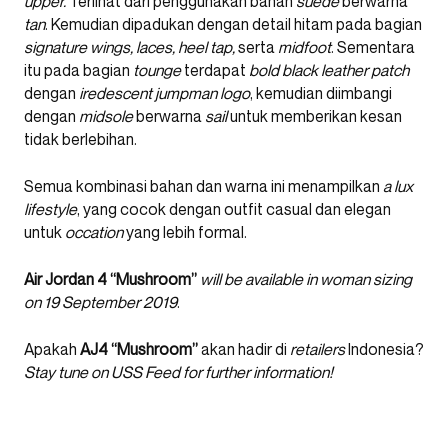
upper.
Terlihat dari penggunakan bahan
suede
berwarna
tan
. Kemudian dipadukan dengan detail hitam pada bagian
signature wings, laces, heel tap,
serta
midfoot
. Sementara
itu pada bagian
tounge
terdapat
bold black leather patch
dengan
iredescent jumpman logo
, kemudian diimbangi
dengan
midsole
berwarna
sail
untuk memberikan kesan
tidak berlebihan.
Semua kombinasi bahan dan warna ini menampilkan
a lux
lifestyle
, yang cocok dengan outfit casual dan elegan
untuk
occation
yang lebih formal.
Air Jordan 4 “Mushroom”
will be available in woman sizing
on 19 September 2019
.
Apakah
AJ4 “Mushroom”
akan hadir di
retailers
Indonesia?
Stay tune on USS Feed for further information!