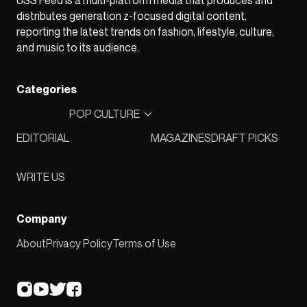
USS Feed is a multi-platform media that produces and
distributes generation z-focused digital content,
reporting the latest trends on fashion, lifestyle, culture,
and music to its audience.
Categories
POP CULTURE
EDITORIAL
MAGAZINES
DRAFT PICKS
WRITE US
Company
About
Privacy Policy
Terms of Use