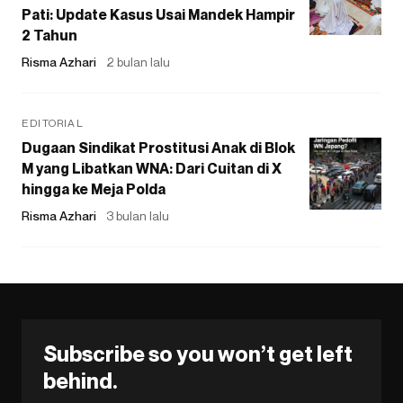
Pati: Update Kasus Usai Mandek Hampir
2 Tahun
Risma Azhari
2 bulan lalu
EDITORIAL
Dugaan Sindikat Prostitusi Anak di Blok
M yang Libatkan WNA: Dari Cuitan di X
hingga ke Meja Polda
Risma Azhari
3 bulan lalu
Subscribe so you won’t get left
behind.