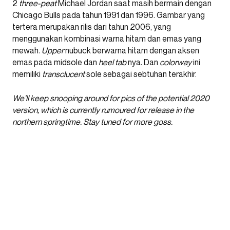
2
three-peat
Michael Jordan saat masih bermain dengan
Chicago Bulls pada tahun 1991 dan 1996. Gambar yang
tertera merupakan rilis dari tahun 2006, yang
menggunakan kombinasi warna hitam dan emas yang
mewah.
Upper
nubuck berwarna hitam dengan aksen
emas pada midsole dan
heel tab
nya. Dan
colorway
ini
memiliki
transclucent
sole sebagai sebtuhan terakhir.
We’ll keep snooping around for pics of the potential 2020
version, which is currently rumoured for release in the
northern springtime. Stay tuned for more goss.