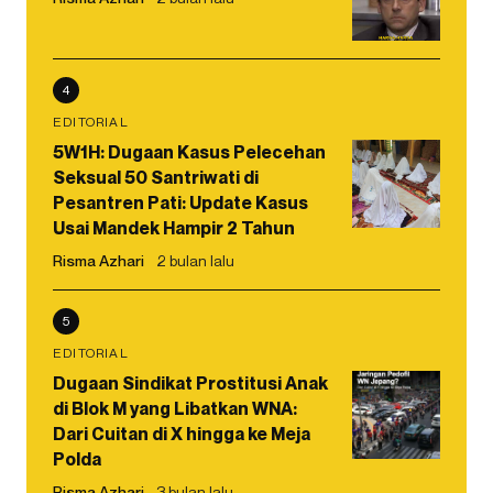
4
EDITORIAL
5W1H: Dugaan Kasus Pelecehan
Seksual 50 Santriwati di
Pesantren Pati: Update Kasus
Usai Mandek Hampir 2 Tahun
Risma Azhari
2 bulan lalu
5
EDITORIAL
Dugaan Sindikat Prostitusi Anak
di Blok M yang Libatkan WNA:
Dari Cuitan di X hingga ke Meja
Polda
Risma Azhari
3 bulan lalu