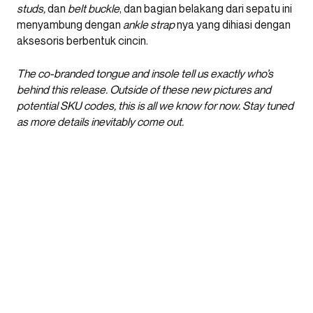
studs,
dan
belt buckle
, dan bagian belakang dari sepatu ini
menyambung dengan
ankle strap
nya yang dihiasi dengan
aksesoris berbentuk cincin.
The co-branded tongue and insole tell us exactly who’s
behind this release.
Outside of these new pictures and
potential SKU codes, this is all we know for now. Stay tuned
as more details inevitably come out.