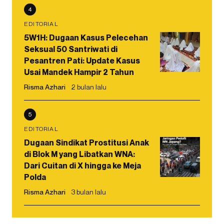
4
EDITORIAL
5W1H: Dugaan Kasus Pelecehan
Seksual 50 Santriwati di
Pesantren Pati: Update Kasus
Usai Mandek Hampir 2 Tahun
Risma Azhari
2 bulan lalu
5
EDITORIAL
Dugaan Sindikat Prostitusi Anak
di Blok M yang Libatkan WNA:
Dari Cuitan di X hingga ke Meja
Polda
Risma Azhari
3 bulan lalu