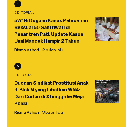
4
EDITORIAL
5W1H: Dugaan Kasus Pelecehan
Seksual 50 Santriwati di
Pesantren Pati: Update Kasus
Usai Mandek Hampir 2 Tahun
Risma Azhari
2 bulan lalu
5
EDITORIAL
Dugaan Sindikat Prostitusi Anak
di Blok M yang Libatkan WNA:
Dari Cuitan di X hingga ke Meja
Polda
Risma Azhari
3 bulan lalu