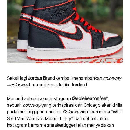
Sekali lagi
Jordan Brand
kembali menambahkan
colorway
– colorway
baru untuk model
Air Jordan 1
.
Menurut sebuah akun instagram
@soleheatonfeet
,
sebuah
colorway
yang terinspirasi dari Chicago akan dirilis
pada musim gugur tahun ini.
Colorway
ini diberi nama “Who
Said Man Was Not Meant To Fly”, dan sebuah akun
instagram bernama
sneakertigger
telah menyediakan