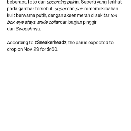
beberapa foto dari
upcoming pair
ini. Seperti yang terlihat
pada gambar tersebut,
upper
dari
pair
ini memiliki bahan
kulit berwarna putih, dengan aksen merah di sekitar
toe
box
,
eye stays, ankle collar
dan bagian pinggir
dari
Swoosh
nya.
According to
zSneakerheadz
, the pair is expected to
drop on Nov. 29 for $160.