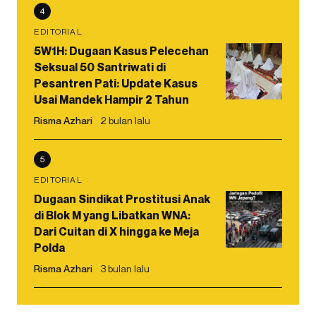
4
EDITORIAL
5W1H: Dugaan Kasus Pelecehan
Seksual 50 Santriwati di
Pesantren Pati: Update Kasus
Usai Mandek Hampir 2 Tahun
Risma Azhari
2 bulan lalu
5
EDITORIAL
Dugaan Sindikat Prostitusi Anak
di Blok M yang Libatkan WNA:
Dari Cuitan di X hingga ke Meja
Polda
Risma Azhari
3 bulan lalu