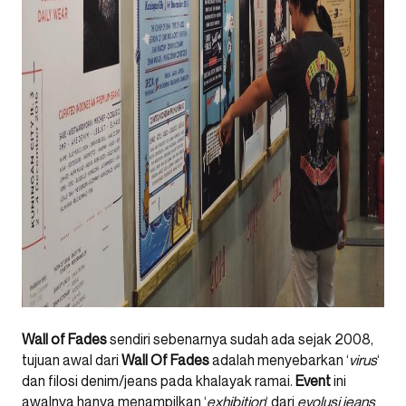
Wall of Fades
sendiri sebenarnya sudah ada sejak 2008,
tujuan awal dari
Wall Of Fades
adalah menyebarkan ‘
virus
‘
dan filosi denim/jeans pada khalayak ramai.
Event
ini
awalnya hanya menampilkan ‘
exhibition
‘ dari
evolusi jeans