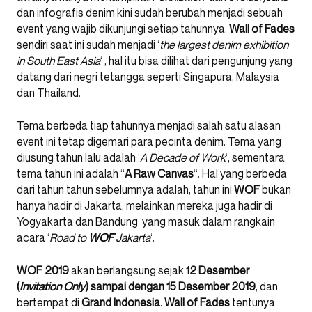
dan infografis denim kini sudah berubah menjadi sebuah
event yang wajib dikunjungi setiap tahunnya.
Wall of Fades
sendiri saat ini sudah menjadi ‘
the largest denim exhibition
in South East Asia
‘ , hal itu bisa dilihat dari pengunjung yang
datang dari negri tetangga seperti Singapura, Malaysia
dan Thailand.
Tema berbeda tiap tahunnya menjadi salah satu alasan
event ini tetap digemari para pecinta denim. Tema yang
diusung tahun lalu adalah ‘
A Decade of Work
‘, sementara
tema tahun ini adalah “
A Raw Canvas
“. Hal yang berbeda
dari tahun tahun sebelumnya adalah, tahun ini
WOF
bukan
hanya hadir di Jakarta, melainkan mereka juga hadir di
Yogyakarta dan Bandung yang masuk dalam rangkain
acara ‘
Road to
WOF
Jakarta
‘.
WOF 2019
akan berlangsung sejak 1
2 Desember
(
Invitation Only
) sampai dengan 15 Desember 2019
, dan
bertempat di
Grand Indonesia
.
Wall of Fades
tentunya