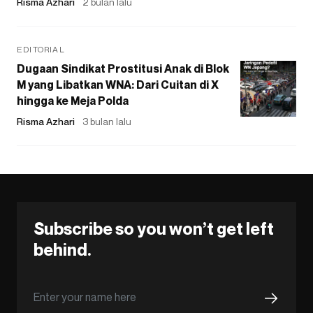
Risma Azhari
2 bulan lalu
EDITORIAL
Dugaan Sindikat Prostitusi Anak di Blok
M yang Libatkan WNA: Dari Cuitan di X
hingga ke Meja Polda
Risma Azhari
3 bulan lalu
Subscribe so you won’t get left
behind.